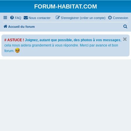
FORUM-HABITAT.COM
FAQ
Nous contacter
S’enregistrer (créer un compte)
Connexion
R
Accueil du forum
e
# ASTUCE !
Joignez, autant que possible, des photos à vos messages
,
c
cela nous aidera grandement à vous répondre. Merci par avance et bon
h
forum.
e
r
c
h
e
r