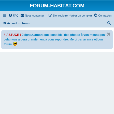
FORUM-HABITAT.COM
FAQ
Nous contacter
S’enregistrer (créer un compte)
Connexion
R
Accueil du forum
e
# ASTUCE !
Joignez, autant que possible, des photos à vos messages
,
c
cela nous aidera grandement à vous répondre. Merci par avance et bon
h
forum.
e
r
c
h
e
r