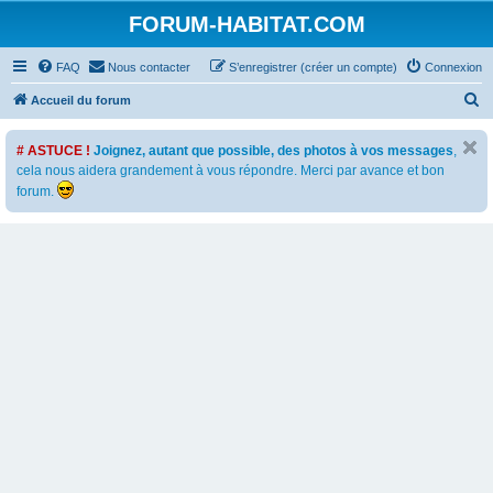
FORUM-HABITAT.COM
FAQ
Nous contacter
S’enregistrer (créer un compte)
Connexion
R
Accueil du forum
e
# ASTUCE !
Joignez, autant que possible, des photos à vos messages
,
c
cela nous aidera grandement à vous répondre. Merci par avance et bon
h
forum.
e
r
c
h
e
r