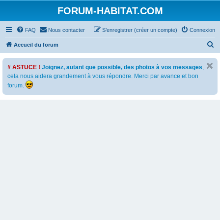
FORUM-HABITAT.COM
FAQ
Nous contacter
S’enregistrer (créer un compte)
Connexion
R
Accueil du forum
e
# ASTUCE !
Joignez, autant que possible, des photos à vos messages
,
c
cela nous aidera grandement à vous répondre. Merci par avance et bon
h
forum.
e
r
c
h
e
r