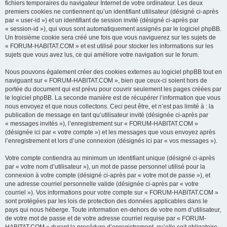
fichiers temporaires du navigateur Internet de votre ordinateur. Les deux
premiers cookies ne contiennent qu’un identifiant utilisateur (désigné ci-après
par « user-id ») et un identifiant de session invité (désigné ci-après par
« session-id »), qui vous sont automatiquement assignés par le logiciel phpBB.
Un troisième cookie sera créé une fois que vous naviguerez sur les sujets de
« FORUM-HABITAT.COM » et est utilisé pour stocker les informations sur les
sujets que vous avez lus, ce qui améliore votre navigation sur le forum.
Nous pouvons également créer des cookies externes au logiciel phpBB tout en
naviguant sur « FORUM-HABITAT.COM », bien que ceux-ci soient hors de
portée du document qui est prévu pour couvrir seulement les pages créées par
le logiciel phpBB. La seconde manière est de récupérer l’information que vous
nous envoyez et que nous collectons. Ceci peut être, et n’est pas limité à : la
publication de message en tant qu’utilisateur invité (désignée ci-après par
« messages invités »), l’enregistrement sur « FORUM-HABITAT.COM »
(désignée ici par « votre compte ») et les messages que vous envoyez après
l’enregistrement et lors d’une connexion (désignés ici par « vos messages »).
Votre compte contiendra au minimum un identifiant unique (désigné ci-après
par « votre nom d’utilisateur »), un mot de passe personnel utilisé pour la
connexion à votre compte (désigné ci-après par « votre mot de passe »), et
une adresse courriel personnelle valide (désignée ci-après par « votre
courriel »). Vos informations pour votre compte sur « FORUM-HABITAT.COM »
sont protégées par les lois de protection des données applicables dans le
pays qui nous héberge. Toute information en-dehors de votre nom d’utilisateur,
de votre mot de passe et de votre adresse courriel requise par « FORUM-