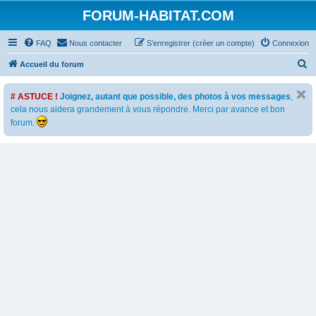
FORUM-HABITAT.COM
FAQ
Nous contacter
S’enregistrer (créer un compte)
Connexion
R
Accueil du forum
e
# ASTUCE !
Joignez, autant que possible, des photos à vos messages
,
c
cela nous aidera grandement à vous répondre. Merci par avance et bon
h
forum.
e
r
c
h
e
r