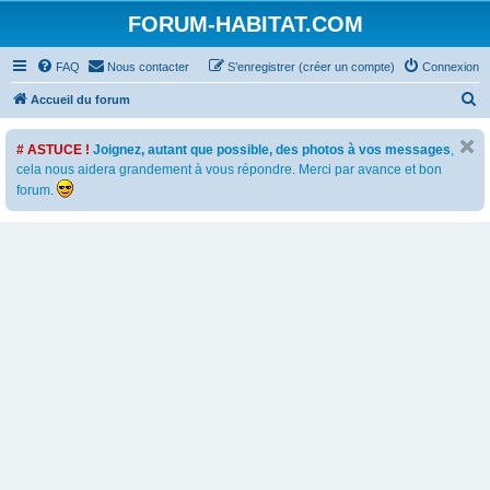
FORUM-HABITAT.COM
FAQ
Nous contacter
S’enregistrer (créer un compte)
Connexion
R
Accueil du forum
e
# ASTUCE !
Joignez, autant que possible, des photos à vos messages
,
c
cela nous aidera grandement à vous répondre. Merci par avance et bon
h
forum.
e
r
c
h
e
r