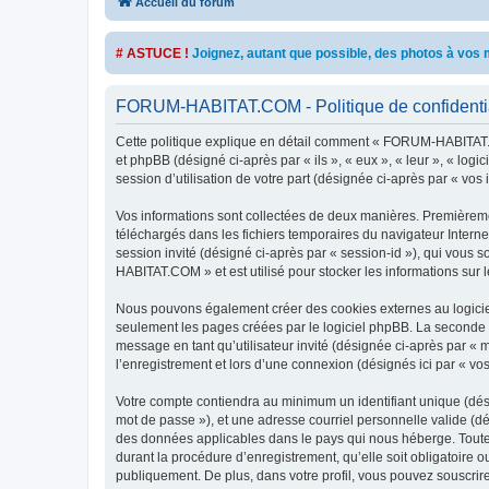
Accueil du forum
# ASTUCE !
Joignez, autant que possible, des photos à vo
FORUM-HABITAT.COM - Politique de confidentia
Cette politique explique en détail comment « FORUM-HABITAT.C
et phpBB (désigné ci-après par « ils », « eux », « leur », « lo
session d’utilisation de votre part (désignée ci-après par « vos 
Vos informations sont collectées de deux manières. Premièreme
téléchargés dans les fichiers temporaires du navigateur Internet
session invité (désigné ci-après par « session-id »), qui vous
HABITAT.COM » et est utilisé pour stocker les informations sur l
Nous pouvons également créer des cookies externes au logicie
seulement les pages créées par le logiciel phpBB. La seconde ma
message en tant qu’utilisateur invité (désignée ci-après par 
l’enregistrement et lors d’une connexion (désignés ici par « v
Votre compte contiendra au minimum un identifiant unique (dési
mot de passe »), et une adresse courriel personnelle valide (d
des données applicables dans le pays qui nous héberge. Toute
durant la procédure d’enregistrement, qu’elle soit obligatoire
publiquement. De plus, dans votre profil, vous pouvez souscrire