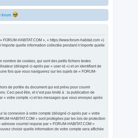
 forum.
 », « FORUM-HABITAT.COM », « https://www.forum-habitat.com »)
n’importe quelle information collectée pendant n’importe quelle
nombre de cookies, qui sont des petits fichiers textes
isateur (désigné ci-après par « user-id ») et un identifiant de
éé une fois que vous naviguerez sur les sujets de « FORUM-
ors de portée du document qui est prévu pour couvrir
Ceci peut être, et n’est pas limité à : la publication de
par « votre compte ») et les messages que vous envoyez après
ur la connexion à votre compte (désigné ci-après par « votre
« FORUM-HABITAT.COM » sont protégées par les lois de protection
otre adresse courriel requise par « FORUM-HABITAT.COM »
ouvez choisir quelle information de votre compte sera affichée