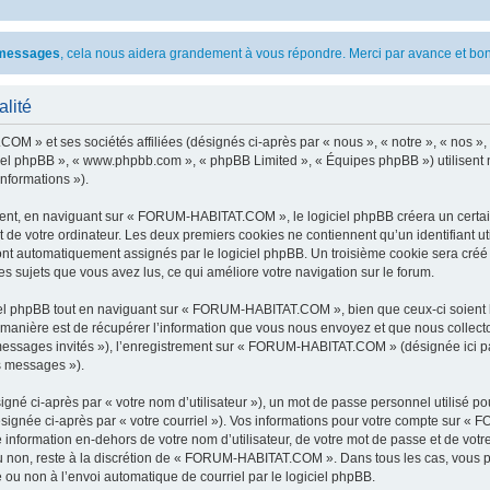
s messages
, cela nous aidera grandement à vous répondre. Merci par avance et bon
lité
OM » et ses sociétés affiliées (désignés ci-après par « nous », « notre », « nos
giciel phpBB », « www.phpbb.com », « phpBB Limited », « Équipes phpBB ») utilisent 
informations »).
nt, en naviguant sur « FORUM-HABITAT.COM », le logiciel phpBB créera un certain 
 de votre ordinateur. Les deux premiers cookies ne contiennent qu’un identifiant util
 sont automatiquement assignés par le logiciel phpBB. Un troisième cookie sera cr
es sujets que vous avez lus, ce qui améliore votre navigation sur le forum.
l phpBB tout en naviguant sur « FORUM-HABITAT.COM », bien que ceux-ci soient h
nière est de récupérer l’information que vous nous envoyez et que nous collectons. 
« messages invités »), l’enregistrement sur « FORUM-HABITAT.COM » (désignée ici 
os messages »).
gné ci-après par « votre nom d’utilisateur »), un mot de passe personnel utilisé po
ésignée ci-après par « votre courriel »). Vos informations pour votre compte sur 
 information en-dehors de votre nom d’utilisateur, de votre mot de passe et de v
 ou non, reste à la discrétion de « FORUM-HABITAT.COM ». Dans tous les cas, vous p
 ou non à l’envoi automatique de courriel par le logiciel phpBB.