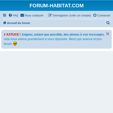
FORUM-HABITAT.COM
FAQ
Nous contacter
S’enregistrer (créer un compte)
Connexion
R
Accueil du forum
e
# ASTUCE !
Joignez, autant que possible, des photos à vos messages
,
c
cela nous aidera grandement à vous répondre. Merci par avance et bon
h
forum.
e
r
c
h
e
r