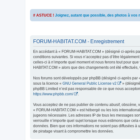
# ASTUCE !
Joignez, autant que possible, des photos à vo
FORUM-HABITAT.COM - Enregistrement
En accédant à « FORUM-HABITAT.COM » (désigné ci-après par «
conditions suivantes. Si vous n’acceptez pas d’être légalemen
celles-ci à n’importe quel moment et nous ferons tout pour que 
HABITAT.COM » alors que des changements ont été effectués, v
Nos forums sont développés par phpBB (désigné ci-après par « i
sous la licence «
GNU General Public License v2
» (désigné
phpBB Limited n’est pas responsable de ce que nous acceptons
https://www.phpbb.com/
.
Vous acceptez de ne pas publier de contenu abusif, obscène, vu
« FORUM-HABITAT.COM » est hébergé ou les lois internationales
jugeons nécessaire. Les adresses IP de tous les messages so
verrouille n’importe quel sujet lorsque nous estimons que cela
données. Bien que ces informations ne soient pas diffusées à
de piratage visant à compromettre les données.