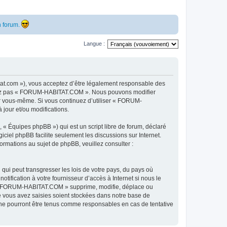
 forum.
Langue :
t.com »), vous acceptez d’être légalement responsable des
ilisez pas « FORUM-HABITAT.COM ». Nous pouvons modifier
par vous-même. Si vous continuez d’utiliser « FORUM-
jour et/ou modifications.
 « Équipes phpBB ») qui est un script libre de forum, déclaré
ogiciel phpBB facilite seulement les discussions sur Internet.
mations au sujet de phpBB, veuillez consulter :
qui peut transgresser les lois de votre pays, du pays où
fication à votre fournisseur d’accès à Internet si nous le
e « FORUM-HABITAT.COM » supprime, modifie, déplace ou
e vous avez saisies soient stockées dans notre base de
ne pourront être tenus comme responsables en cas de tentative