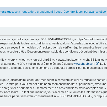
s messages
, cela nous aidera grandement à vous répondre. Merci par avance et bon
 nous », « notre », « nos », « FORUM-HABITAT.COM », « https://www.forum-habita
t responsable de toutes les conditions suivantes, alors n’accédez pas et/ou n’ut
vous en soyez informé, bien qu’il soit prudent de vérifier régulièrement celles-ci 
ous acceptez d’être légalement responsable des conditions découlant des mises à 
ls », « eux », « leur », « logiciel phpBB », « www.phpbb.com », « phpBB Limited »,
 ci-après par « GPL ») et qui peut être téléchargé depuis
www.phpbb.com
. Le l
 ou n’acceptons pas comme contenu ou conduite permis. Pour de plus amples infor
lgaire, diffamatoire, choquant, menaçant, à caractère sexuel ou tout autre contenu 
. Le faire peut vous mener à un bannissement immédiat et permanent, avec une noti
nt enregistrées pour aider au renforcement de ces conditions. Vous acceptez qu
 est nécessaire. En tant que membre, vous acceptez que toutes les informations qu
 une tierce partie sans votre consentement, ni « FORUM-HABITAT.COM », ni phpBB 