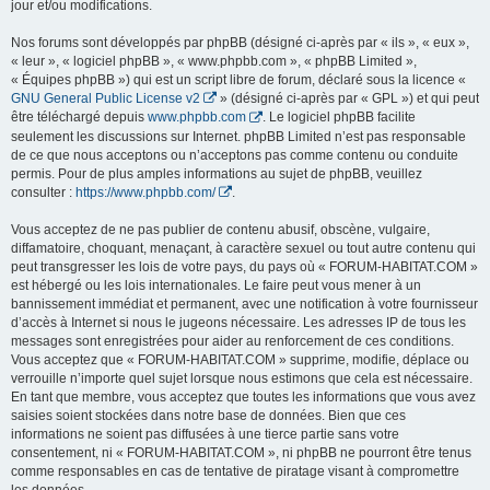
jour et/ou modifications.
Nos forums sont développés par phpBB (désigné ci-après par « ils », « eux »,
« leur », « logiciel phpBB », « www.phpbb.com », « phpBB Limited »,
« Équipes phpBB ») qui est un script libre de forum, déclaré sous la licence «
GNU General Public License v2
» (désigné ci-après par « GPL ») et qui peut
être téléchargé depuis
www.phpbb.com
. Le logiciel phpBB facilite
seulement les discussions sur Internet. phpBB Limited n’est pas responsable
de ce que nous acceptons ou n’acceptons pas comme contenu ou conduite
permis. Pour de plus amples informations au sujet de phpBB, veuillez
consulter :
https://www.phpbb.com/
.
Vous acceptez de ne pas publier de contenu abusif, obscène, vulgaire,
diffamatoire, choquant, menaçant, à caractère sexuel ou tout autre contenu qui
peut transgresser les lois de votre pays, du pays où « FORUM-HABITAT.COM »
est hébergé ou les lois internationales. Le faire peut vous mener à un
bannissement immédiat et permanent, avec une notification à votre fournisseur
d’accès à Internet si nous le jugeons nécessaire. Les adresses IP de tous les
messages sont enregistrées pour aider au renforcement de ces conditions.
Vous acceptez que « FORUM-HABITAT.COM » supprime, modifie, déplace ou
verrouille n’importe quel sujet lorsque nous estimons que cela est nécessaire.
En tant que membre, vous acceptez que toutes les informations que vous avez
saisies soient stockées dans notre base de données. Bien que ces
informations ne soient pas diffusées à une tierce partie sans votre
consentement, ni « FORUM-HABITAT.COM », ni phpBB ne pourront être tenus
comme responsables en cas de tentative de piratage visant à compromettre
les données.