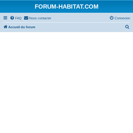
FORUM-HABITAT.COM
FAQ
Nous contacter
Connexion
R
Accueil du forum
e
c
h
e
r
c
h
e
r