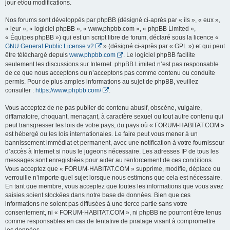
jour et/ou modifications.
Nos forums sont développés par phpBB (désigné ci-après par « ils », « eux »,
« leur », « logiciel phpBB », « www.phpbb.com », « phpBB Limited »,
« Équipes phpBB ») qui est un script libre de forum, déclaré sous la licence «
GNU General Public License v2
» (désigné ci-après par « GPL ») et qui peut
être téléchargé depuis
www.phpbb.com
. Le logiciel phpBB facilite
seulement les discussions sur Internet. phpBB Limited n’est pas responsable
de ce que nous acceptons ou n’acceptons pas comme contenu ou conduite
permis. Pour de plus amples informations au sujet de phpBB, veuillez
consulter :
https://www.phpbb.com/
.
Vous acceptez de ne pas publier de contenu abusif, obscène, vulgaire,
diffamatoire, choquant, menaçant, à caractère sexuel ou tout autre contenu qui
peut transgresser les lois de votre pays, du pays où « FORUM-HABITAT.COM »
est hébergé ou les lois internationales. Le faire peut vous mener à un
bannissement immédiat et permanent, avec une notification à votre fournisseur
d’accès à Internet si nous le jugeons nécessaire. Les adresses IP de tous les
messages sont enregistrées pour aider au renforcement de ces conditions.
Vous acceptez que « FORUM-HABITAT.COM » supprime, modifie, déplace ou
verrouille n’importe quel sujet lorsque nous estimons que cela est nécessaire.
En tant que membre, vous acceptez que toutes les informations que vous avez
saisies soient stockées dans notre base de données. Bien que ces
informations ne soient pas diffusées à une tierce partie sans votre
consentement, ni « FORUM-HABITAT.COM », ni phpBB ne pourront être tenus
comme responsables en cas de tentative de piratage visant à compromettre
les données.