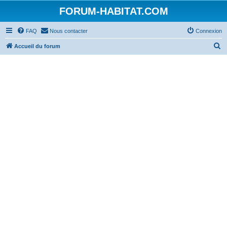
FORUM-HABITAT.COM
FAQ
Nous contacter
Connexion
R
Accueil du forum
e
c
h
e
r
c
h
e
r