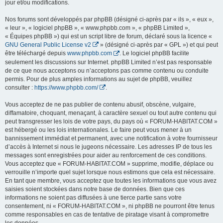
jour et/ou modifications.
Nos forums sont développés par phpBB (désigné ci-après par « ils », « eux »,
« leur », « logiciel phpBB », « www.phpbb.com », « phpBB Limited »,
« Équipes phpBB ») qui est un script libre de forum, déclaré sous la licence «
GNU General Public License v2
» (désigné ci-après par « GPL ») et qui peut
être téléchargé depuis
www.phpbb.com
. Le logiciel phpBB facilite
seulement les discussions sur Internet. phpBB Limited n’est pas responsable
de ce que nous acceptons ou n’acceptons pas comme contenu ou conduite
permis. Pour de plus amples informations au sujet de phpBB, veuillez
consulter :
https://www.phpbb.com/
.
Vous acceptez de ne pas publier de contenu abusif, obscène, vulgaire,
diffamatoire, choquant, menaçant, à caractère sexuel ou tout autre contenu qui
peut transgresser les lois de votre pays, du pays où « FORUM-HABITAT.COM »
est hébergé ou les lois internationales. Le faire peut vous mener à un
bannissement immédiat et permanent, avec une notification à votre fournisseur
d’accès à Internet si nous le jugeons nécessaire. Les adresses IP de tous les
messages sont enregistrées pour aider au renforcement de ces conditions.
Vous acceptez que « FORUM-HABITAT.COM » supprime, modifie, déplace ou
verrouille n’importe quel sujet lorsque nous estimons que cela est nécessaire.
En tant que membre, vous acceptez que toutes les informations que vous avez
saisies soient stockées dans notre base de données. Bien que ces
informations ne soient pas diffusées à une tierce partie sans votre
consentement, ni « FORUM-HABITAT.COM », ni phpBB ne pourront être tenus
comme responsables en cas de tentative de piratage visant à compromettre
les données.