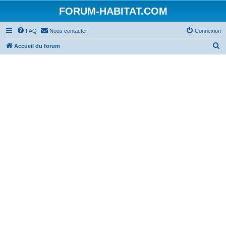
FORUM-HABITAT.COM
FAQ
Nous contacter
Connexion
R
Accueil du forum
e
c
h
e
r
c
h
e
r