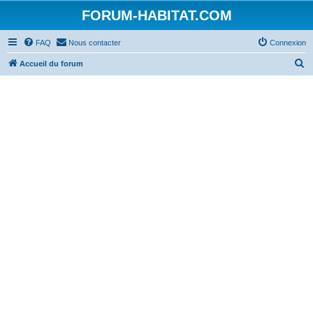
FORUM-HABITAT.COM
FAQ
Nous contacter
Connexion
R
Accueil du forum
e
c
h
e
r
c
h
e
r