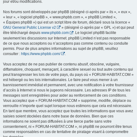
jour et/ou modifications.
Nos forums sont développés par phpBB (désigné ci-après par « ils », « eux »,
« leur », « logiciel phpBB », « www.phpbb.com », « phpBB Limited »,
« Équipes phpBB ») qui est un script libre de forum, déclaré sous la licence «
GNU General Public License v2
» (désigné ci-après par « GPL ») et qui peut
être téléchargé depuis
www.phpbb.com
. Le logiciel phpBB facilite
seulement les discussions sur Internet. phpBB Limited n’est pas responsable
de ce que nous acceptons ou n’acceptons pas comme contenu ou conduite
permis. Pour de plus amples informations au sujet de phpBB, veuillez
consulter :
https://www.phpbb.com/
.
Vous acceptez de ne pas publier de contenu abusif, obscène, vulgaire,
diffamatoire, choquant, menaçant, à caractère sexuel ou tout autre contenu qui
peut transgresser les lois de votre pays, du pays où « FORUM-HABITAT.COM »
est hébergé ou les lois internationales. Le faire peut vous mener à un
bannissement immédiat et permanent, avec une notification à votre fournisseur
d’accès à Internet si nous le jugeons nécessaire. Les adresses IP de tous les
messages sont enregistrées pour aider au renforcement de ces conditions.
Vous acceptez que « FORUM-HABITAT.COM » supprime, modifie, déplace ou
verrouille n’importe quel sujet lorsque nous estimons que cela est nécessaire.
En tant que membre, vous acceptez que toutes les informations que vous avez
saisies soient stockées dans notre base de données. Bien que ces
informations ne soient pas diffusées à une tierce partie sans votre
consentement, ni « FORUM-HABITAT.COM », ni phpBB ne pourront être tenus
comme responsables en cas de tentative de piratage visant à compromettre
les données.