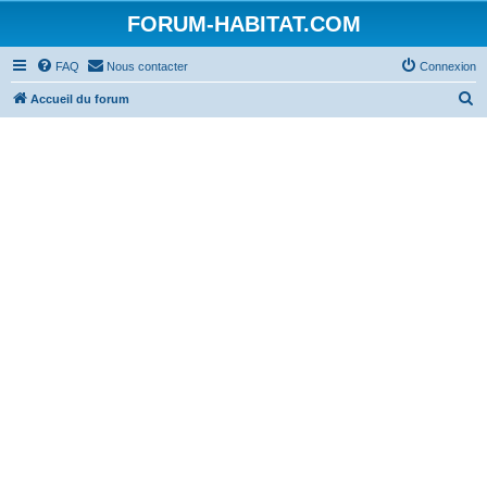
FORUM-HABITAT.COM
FAQ
Nous contacter
Connexion
R
Accueil du forum
e
c
h
e
r
c
h
e
r