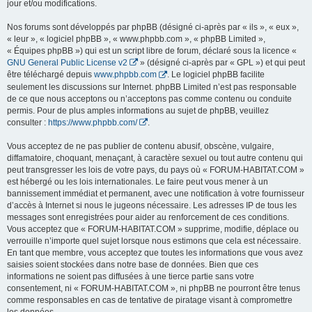
jour et/ou modifications.
Nos forums sont développés par phpBB (désigné ci-après par « ils », « eux »,
« leur », « logiciel phpBB », « www.phpbb.com », « phpBB Limited »,
« Équipes phpBB ») qui est un script libre de forum, déclaré sous la licence «
GNU General Public License v2
» (désigné ci-après par « GPL ») et qui peut
être téléchargé depuis
www.phpbb.com
. Le logiciel phpBB facilite
seulement les discussions sur Internet. phpBB Limited n’est pas responsable
de ce que nous acceptons ou n’acceptons pas comme contenu ou conduite
permis. Pour de plus amples informations au sujet de phpBB, veuillez
consulter :
https://www.phpbb.com/
.
Vous acceptez de ne pas publier de contenu abusif, obscène, vulgaire,
diffamatoire, choquant, menaçant, à caractère sexuel ou tout autre contenu qui
peut transgresser les lois de votre pays, du pays où « FORUM-HABITAT.COM »
est hébergé ou les lois internationales. Le faire peut vous mener à un
bannissement immédiat et permanent, avec une notification à votre fournisseur
d’accès à Internet si nous le jugeons nécessaire. Les adresses IP de tous les
messages sont enregistrées pour aider au renforcement de ces conditions.
Vous acceptez que « FORUM-HABITAT.COM » supprime, modifie, déplace ou
verrouille n’importe quel sujet lorsque nous estimons que cela est nécessaire.
En tant que membre, vous acceptez que toutes les informations que vous avez
saisies soient stockées dans notre base de données. Bien que ces
informations ne soient pas diffusées à une tierce partie sans votre
consentement, ni « FORUM-HABITAT.COM », ni phpBB ne pourront être tenus
comme responsables en cas de tentative de piratage visant à compromettre
les données.