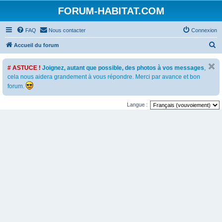
FORUM-HABITAT.COM
FAQ
Nous contacter
Connexion
R
Accueil du forum
e
# ASTUCE !
Joignez, autant que possible, des photos à vos messages
,
c
cela nous aidera grandement à vous répondre. Merci par avance et bon
h
forum.
e
r
Langue :
c
h
e
r