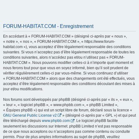
FORUM-HABITAT.COM - Enregistrement
En accédant à « FORUM-HABITAT.COM » (désigné ci-après par « nous »,
« notre », « nos », « FORUM-HABITAT.COM », « https://www.forum-
habitat.com »), vous acceptez d’être légalement responsable des conditions
suivantes. Si vous n’acceptez pas d’être légalement responsable de toutes les
conditions suivantes, alors n’accédez pas et/ou n’utilisez pas « FORUM-
HABITAT.COM ». Nous pouvons modifier celles-ci à n’importe quel moment et
nous ferons tout pour que vous en soyez informé, bien qu’il soit prudent de
vérifier régulièrement celles-ci par vous-même. Si vous continuez d’utiliser
« FORUM-HABITAT.COM » alors que des changements ont été effectués, vous
acceptez d’être légalement responsable des conditions découlant des mises à
jour et/ou modifications.
Nos forums sont développés par phpBB (désigné ci-après par « ils », « eux »,
« leur », « logiciel phpBB », « www.phpbb.com », « phpBB Limited »,
« Équipes phpBB ») qui est un script libre de forum, déclaré sous la licence «
GNU General Public License v2
» (désigné ci-après par « GPL ») et qui peut
être téléchargé depuis
www.phpbb.com
. Le logiciel phpBB facilite
seulement les discussions sur Internet. phpBB Limited n’est pas responsable
de ce que nous acceptons ou n’acceptons pas comme contenu ou conduite
permis. Pour de plus amples informations au sujet de phpBB, veuillez