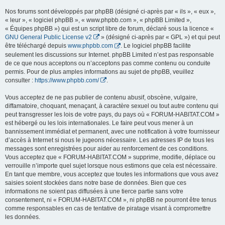
Nos forums sont développés par phpBB (désigné ci-après par « ils », « eux »,
« leur », « logiciel phpBB », « www.phpbb.com », « phpBB Limited »,
« Équipes phpBB ») qui est un script libre de forum, déclaré sous la licence «
GNU General Public License v2
» (désigné ci-après par « GPL ») et qui peut
être téléchargé depuis
www.phpbb.com
. Le logiciel phpBB facilite
seulement les discussions sur Internet. phpBB Limited n’est pas responsable
de ce que nous acceptons ou n’acceptons pas comme contenu ou conduite
permis. Pour de plus amples informations au sujet de phpBB, veuillez
consulter :
https://www.phpbb.com/
.
Vous acceptez de ne pas publier de contenu abusif, obscène, vulgaire,
diffamatoire, choquant, menaçant, à caractère sexuel ou tout autre contenu qui
peut transgresser les lois de votre pays, du pays où « FORUM-HABITAT.COM »
est hébergé ou les lois internationales. Le faire peut vous mener à un
bannissement immédiat et permanent, avec une notification à votre fournisseur
d’accès à Internet si nous le jugeons nécessaire. Les adresses IP de tous les
messages sont enregistrées pour aider au renforcement de ces conditions.
Vous acceptez que « FORUM-HABITAT.COM » supprime, modifie, déplace ou
verrouille n’importe quel sujet lorsque nous estimons que cela est nécessaire.
En tant que membre, vous acceptez que toutes les informations que vous avez
saisies soient stockées dans notre base de données. Bien que ces
informations ne soient pas diffusées à une tierce partie sans votre
consentement, ni « FORUM-HABITAT.COM », ni phpBB ne pourront être tenus
comme responsables en cas de tentative de piratage visant à compromettre
les données.