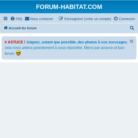
FORUM-HABITAT.COM
FAQ
Nous contacter
S’enregistrer (créer un compte)
Connexion
R
Accueil du forum
e
# ASTUCE !
Joignez, autant que possible, des photos à vos messages
,
c
cela nous aidera grandement à vous répondre. Merci par avance et bon
h
forum.
e
r
c
h
e
r