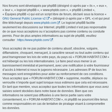
Nos forums sont développés par phpBB (désigné ci-après par « ils », « eux »,
« leur », « logiciel phpBB », « www.phpbb.com », « phpBB Limited »,
« Équipes phpBB ») qui est un script libre de forum, déclaré sous la licence «
GNU General Public License v2
» (désigné ci-après par « GPL ») et qui peut
être téléchargé depuis
www.phpbb.com
. Le logiciel phpBB facilite
seulement les discussions sur Internet. phpBB Limited n’est pas responsable
de ce que nous acceptons ou n’acceptons pas comme contenu ou conduite
permis. Pour de plus amples informations au sujet de phpBB, veuillez
consulter :
https://www.phpbb.com/
.
Vous acceptez de ne pas publier de contenu abusif, obscène, vulgaire,
diffamatoire, choquant, menaçant, à caractère sexuel ou tout autre contenu qui
peut transgresser les lois de votre pays, du pays où « FORUM-HABITAT.COM »
est hébergé ou les lois internationales. Le faire peut vous mener à un
bannissement immédiat et permanent, avec une notification à votre fournisseur
d’accès à Internet si nous le jugeons nécessaire. Les adresses IP de tous les
messages sont enregistrées pour aider au renforcement de ces conditions.
Vous acceptez que « FORUM-HABITAT.COM » supprime, modifie, déplace ou
verrouille n’importe quel sujet lorsque nous estimons que cela est nécessaire.
En tant que membre, vous acceptez que toutes les informations que vous avez
saisies soient stockées dans notre base de données. Bien que ces
informations ne soient pas diffusées à une tierce partie sans votre
consentement, ni « FORUM-HABITAT.COM », ni phpBB ne pourront être tenus
comme responsables en cas de tentative de piratage visant à compromettre
les données.