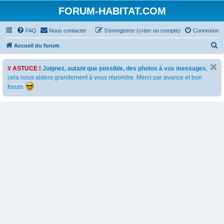
FORUM-HABITAT.COM
FAQ
Nous contacter
S’enregistrer (créer un compte)
Connexion
R
Accueil du forum
e
# ASTUCE !
Joignez, autant que possible, des photos à vos messages
,
c
cela nous aidera grandement à vous répondre. Merci par avance et bon
h
forum.
e
r
c
h
e
r