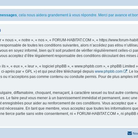
s messages
, cela nous aidera grandement à vous répondre. Merci par avance et bon
n
 nous », « notre », « nos », « FORUM-HABITAT.COM », « https://www.forum-habita
t responsable de toutes les conditions suivantes, alors n’accédez pas et/ou n’ut
vous en soyez informé, bien qu’il soit prudent de vérifier régulièrement celles-ci 
ous acceptez d’être légalement responsable des conditions découlant des mises à 
ls », « eux », « leur », « logiciel phpBB », « www.phpbb.com », « phpBB Limited »,
 ci-après par « GPL ») et qui peut être téléchargé depuis
www.phpbb.com
. Le l
 ou n’acceptons pas comme contenu ou conduite permis. Pour de plus amples infor
lgaire, diffamatoire, choquant, menaçant, à caractère sexuel ou tout autre contenu 
. Le faire peut vous mener à un bannissement immédiat et permanent, avec une noti
nt enregistrées pour aider au renforcement de ces conditions. Vous acceptez qu
 est nécessaire. En tant que membre, vous acceptez que toutes les informations qu
 une tierce partie sans votre consentement, ni « FORUM-HABITAT.COM », ni phpBB 
Nou