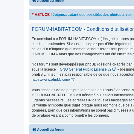
Accueil du forum
# ASTUCE !
Joignez, autant que possible, des photos à vo
FORUM-HABITAT.COM - Conditions d’utilisatio
En accédant à « FORUM-HABITAT.COM » (désigné ci-après par «
conditions suivantes. Si vous n’acceptez pas d’être légalemen
celles-ci à n’importe quel moment et nous ferons tout pour que 
HABITAT.COM » alors que des changements ont été effectués, v
Nos forums sont développés par phpBB (désigné ci-après par « i
sous la licence «
GNU General Public License v2
» (désigné
phpBB Limited n’est pas responsable de ce que nous acceptons
https://www.phpbb.com/
.
Vous acceptez de ne pas publier de contenu abusif, obscène, vu
« FORUM-HABITAT.COM » est hébergé ou les lois internationales
jugeons nécessaire. Les adresses IP de tous les messages so
verrouille n’importe quel sujet lorsque nous estimons que cela
données. Bien que ces informations ne soient pas diffusées à
de piratage visant à compromettre les données.
Accueil du forum