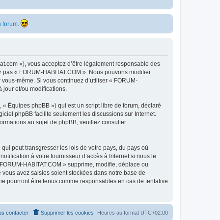
 forum.
t.com »), vous acceptez d’être légalement responsable des
ilisez pas « FORUM-HABITAT.COM ». Nous pouvons modifier
par vous-même. Si vous continuez d’utiliser « FORUM-
jour et/ou modifications.
 « Équipes phpBB ») qui est un script libre de forum, déclaré
ogiciel phpBB facilite seulement les discussions sur Internet.
mations au sujet de phpBB, veuillez consulter :
qui peut transgresser les lois de votre pays, du pays où
fication à votre fournisseur d’accès à Internet si nous le
e « FORUM-HABITAT.COM » supprime, modifie, déplace ou
e vous avez saisies soient stockées dans notre base de
ne pourront être tenus comme responsables en cas de tentative
s contacter
Supprimer les cookies
Heures au format
UTC+02:00