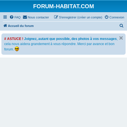
FORUM-HABITAT.COM
FAQ
Nous contacter
S’enregistrer (créer un compte)
Connexion
R
Accueil du forum
e
# ASTUCE !
Joignez, autant que possible, des photos à vos messages
,
c
cela nous aidera grandement à vous répondre. Merci par avance et bon
h
forum.
e
r
c
h
e
r