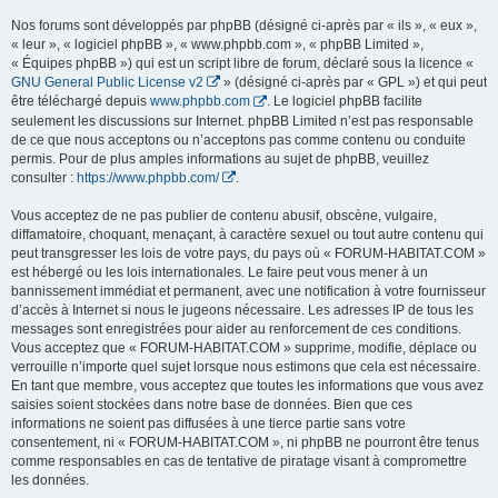
Nos forums sont développés par phpBB (désigné ci-après par « ils », « eux »,
« leur », « logiciel phpBB », « www.phpbb.com », « phpBB Limited »,
« Équipes phpBB ») qui est un script libre de forum, déclaré sous la licence «
GNU General Public License v2
» (désigné ci-après par « GPL ») et qui peut
être téléchargé depuis
www.phpbb.com
. Le logiciel phpBB facilite
seulement les discussions sur Internet. phpBB Limited n’est pas responsable
de ce que nous acceptons ou n’acceptons pas comme contenu ou conduite
permis. Pour de plus amples informations au sujet de phpBB, veuillez
consulter :
https://www.phpbb.com/
.
Vous acceptez de ne pas publier de contenu abusif, obscène, vulgaire,
diffamatoire, choquant, menaçant, à caractère sexuel ou tout autre contenu qui
peut transgresser les lois de votre pays, du pays où « FORUM-HABITAT.COM »
est hébergé ou les lois internationales. Le faire peut vous mener à un
bannissement immédiat et permanent, avec une notification à votre fournisseur
d’accès à Internet si nous le jugeons nécessaire. Les adresses IP de tous les
messages sont enregistrées pour aider au renforcement de ces conditions.
Vous acceptez que « FORUM-HABITAT.COM » supprime, modifie, déplace ou
verrouille n’importe quel sujet lorsque nous estimons que cela est nécessaire.
En tant que membre, vous acceptez que toutes les informations que vous avez
saisies soient stockées dans notre base de données. Bien que ces
informations ne soient pas diffusées à une tierce partie sans votre
consentement, ni « FORUM-HABITAT.COM », ni phpBB ne pourront être tenus
comme responsables en cas de tentative de piratage visant à compromettre
les données.