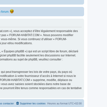
 forum.
t.com »), vous acceptez d’être légalement responsable des
ilisez pas « FORUM-HABITAT.COM ». Nous pouvons modifier
par vous-même. Si vous continuez d’utiliser « FORUM-
jour et/ou modifications.
 « Équipes phpBB ») qui est un script libre de forum, déclaré
ogiciel phpBB facilite seulement les discussions sur Internet.
mations au sujet de phpBB, veuillez consulter :
qui peut transgresser les lois de votre pays, du pays où
fication à votre fournisseur d’accès à Internet si nous le
e « FORUM-HABITAT.COM » supprime, modifie, déplace ou
e vous avez saisies soient stockées dans notre base de
ne pourront être tenus comme responsables en cas de tentative
s contacter
Supprimer les cookies
Heures au format
UTC+02:00