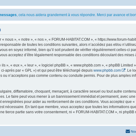
s messages
, cela nous aidera grandement à vous répondre. Merci par avance et bon
n
 nous », « notre », « nos », « FORUM-HABITAT.COM », « https://www.forum-habita
t responsable de toutes les conditions suivantes, alors n’accédez pas et/ou n’ut
vous en soyez informé, bien qu’il soit prudent de vérifier régulièrement celles-ci 
ous acceptez d’être légalement responsable des conditions découlant des mises à 
ls », « eux », « leur », « logiciel phpBB », « www.phpbb.com », « phpBB Limited »,
 ci-après par « GPL ») et qui peut être téléchargé depuis
www.phpbb.com
. Le l
 ou n’acceptons pas comme contenu ou conduite permis. Pour de plus amples infor
lgaire, diffamatoire, choquant, menaçant, à caractère sexuel ou tout autre contenu 
. Le faire peut vous mener à un bannissement immédiat et permanent, avec une noti
nt enregistrées pour aider au renforcement de ces conditions. Vous acceptez qu
 est nécessaire. En tant que membre, vous acceptez que toutes les informations qu
 une tierce partie sans votre consentement, ni « FORUM-HABITAT.COM », ni phpBB 
Nou