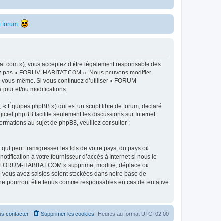
 forum.
t.com »), vous acceptez d’être légalement responsable des
ilisez pas « FORUM-HABITAT.COM ». Nous pouvons modifier
par vous-même. Si vous continuez d’utiliser « FORUM-
jour et/ou modifications.
 « Équipes phpBB ») qui est un script libre de forum, déclaré
ogiciel phpBB facilite seulement les discussions sur Internet.
mations au sujet de phpBB, veuillez consulter :
qui peut transgresser les lois de votre pays, du pays où
fication à votre fournisseur d’accès à Internet si nous le
e « FORUM-HABITAT.COM » supprime, modifie, déplace ou
e vous avez saisies soient stockées dans notre base de
ne pourront être tenus comme responsables en cas de tentative
s contacter
Supprimer les cookies
Heures au format
UTC+02:00