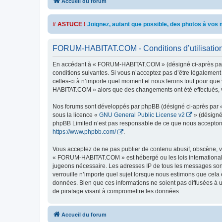
Accueil du forum
# ASTUCE !
Joignez, autant que possible, des photos à vo
FORUM-HABITAT.COM - Conditions d’utilisatio
En accédant à « FORUM-HABITAT.COM » (désigné ci-après par «
conditions suivantes. Si vous n’acceptez pas d’être légalemen
celles-ci à n’importe quel moment et nous ferons tout pour que 
HABITAT.COM » alors que des changements ont été effectués, v
Nos forums sont développés par phpBB (désigné ci-après par « i
sous la licence «
GNU General Public License v2
» (désigné
phpBB Limited n’est pas responsable de ce que nous acceptons
https://www.phpbb.com/
.
Vous acceptez de ne pas publier de contenu abusif, obscène, vu
« FORUM-HABITAT.COM » est hébergé ou les lois internationales
jugeons nécessaire. Les adresses IP de tous les messages so
verrouille n’importe quel sujet lorsque nous estimons que cela
données. Bien que ces informations ne soient pas diffusées à
de piratage visant à compromettre les données.
Accueil du forum