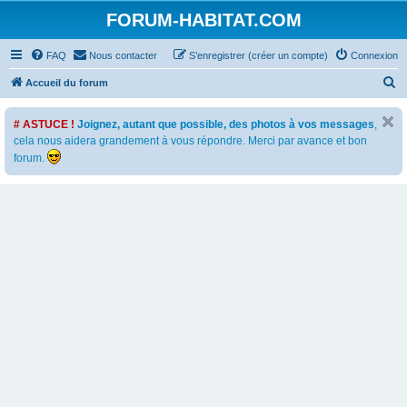
FORUM-HABITAT.COM
FAQ
Nous contacter
S’enregistrer (créer un compte)
Connexion
R
Accueil du forum
e
# ASTUCE !
Joignez, autant que possible, des photos à vos messages
,
c
cela nous aidera grandement à vous répondre. Merci par avance et bon
h
forum.
e
r
c
h
e
r