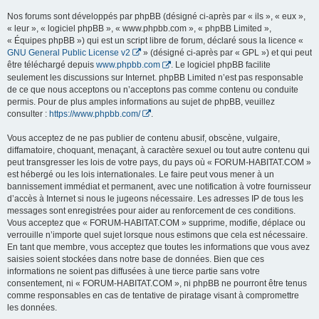
Nos forums sont développés par phpBB (désigné ci-après par « ils », « eux »,
« leur », « logiciel phpBB », « www.phpbb.com », « phpBB Limited »,
« Équipes phpBB ») qui est un script libre de forum, déclaré sous la licence «
GNU General Public License v2
» (désigné ci-après par « GPL ») et qui peut
être téléchargé depuis
www.phpbb.com
. Le logiciel phpBB facilite
seulement les discussions sur Internet. phpBB Limited n’est pas responsable
de ce que nous acceptons ou n’acceptons pas comme contenu ou conduite
permis. Pour de plus amples informations au sujet de phpBB, veuillez
consulter :
https://www.phpbb.com/
.
Vous acceptez de ne pas publier de contenu abusif, obscène, vulgaire,
diffamatoire, choquant, menaçant, à caractère sexuel ou tout autre contenu qui
peut transgresser les lois de votre pays, du pays où « FORUM-HABITAT.COM »
est hébergé ou les lois internationales. Le faire peut vous mener à un
bannissement immédiat et permanent, avec une notification à votre fournisseur
d’accès à Internet si nous le jugeons nécessaire. Les adresses IP de tous les
messages sont enregistrées pour aider au renforcement de ces conditions.
Vous acceptez que « FORUM-HABITAT.COM » supprime, modifie, déplace ou
verrouille n’importe quel sujet lorsque nous estimons que cela est nécessaire.
En tant que membre, vous acceptez que toutes les informations que vous avez
saisies soient stockées dans notre base de données. Bien que ces
informations ne soient pas diffusées à une tierce partie sans votre
consentement, ni « FORUM-HABITAT.COM », ni phpBB ne pourront être tenus
comme responsables en cas de tentative de piratage visant à compromettre
les données.