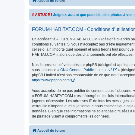
Accueil du forum
# ASTUCE !
Joignez, autant que possible, des photos à vo
FORUM-HABITAT.COM - Conditions d’utilisatio
En accédant à « FORUM-HABITAT.COM » (désigné ci-après par «
conditions suivantes. Si vous n’acceptez pas d’être légalemen
celles-ci à n’importe quel moment et nous ferons tout pour que 
HABITAT.COM » alors que des changements ont été effectués, v
Nos forums sont développés par phpBB (désigné ci-après par « i
sous la licence «
GNU General Public License v2
» (désigné
phpBB Limited n’est pas responsable de ce que nous acceptons
https://www.phpbb.com/
.
Vous acceptez de ne pas publier de contenu abusif, obscène, vu
« FORUM-HABITAT.COM » est hébergé ou les lois internationales
jugeons nécessaire. Les adresses IP de tous les messages so
verrouille n’importe quel sujet lorsque nous estimons que cela
données. Bien que ces informations ne soient pas diffusées à
de piratage visant à compromettre les données.
Accueil du forum