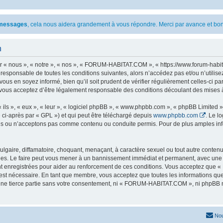
s messages
, cela nous aidera grandement à vous répondre. Merci par avance et bon
n
 nous », « notre », « nos », « FORUM-HABITAT.COM », « https://www.forum-habita
t responsable de toutes les conditions suivantes, alors n’accédez pas et/ou n’ut
vous en soyez informé, bien qu’il soit prudent de vérifier régulièrement celles-ci 
ous acceptez d’être légalement responsable des conditions découlant des mises à 
ls », « eux », « leur », « logiciel phpBB », « www.phpbb.com », « phpBB Limited »,
 ci-après par « GPL ») et qui peut être téléchargé depuis
www.phpbb.com
. Le l
 ou n’acceptons pas comme contenu ou conduite permis. Pour de plus amples infor
lgaire, diffamatoire, choquant, menaçant, à caractère sexuel ou tout autre contenu 
. Le faire peut vous mener à un bannissement immédiat et permanent, avec une noti
nt enregistrées pour aider au renforcement de ces conditions. Vous acceptez qu
 est nécessaire. En tant que membre, vous acceptez que toutes les informations qu
 une tierce partie sans votre consentement, ni « FORUM-HABITAT.COM », ni phpBB 
Nou