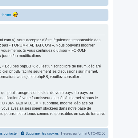
 forum.
t.com »), vous acceptez d’être légalement responsable des
ilisez pas « FORUM-HABITAT.COM ». Nous pouvons modifier
par vous-même. Si vous continuez d’utiliser « FORUM-
jour et/ou modifications.
 « Équipes phpBB ») qui est un script libre de forum, déclaré
ogiciel phpBB facilite seulement les discussions sur Internet.
mations au sujet de phpBB, veuillez consulter :
qui peut transgresser les lois de votre pays, du pays où
fication à votre fournisseur d’accès à Internet si nous le
e « FORUM-HABITAT.COM » supprime, modifie, déplace ou
e vous avez saisies soient stockées dans notre base de
ne pourront être tenus comme responsables en cas de tentative
s contacter
Supprimer les cookies
Heures au format
UTC+02:00