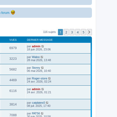
 forum.
1
2
3
4
5
Suivante
116 sujets
VUES
DERNIER MESSAGE
par
admin
6979
18 juin 2026, 23:06
par
Waloo
3223
28 mai 2026, 13:48
par
Storey
5682
06 mai 2026, 10:40
par
Roger-store
4469
24 avr. 2026, 02:24
par
admin
6116
24 avr. 2026, 01:21
par
catplates0
3814
08 juil. 2025, 17:40
par
PAT56
7088
30 juin 2025, 10:58