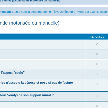
es bannes (à commande motorisée ou manuelle)
s messages
, cela nous aidera grandement à vous répondre. Merci par avance et bon
nde motorisée ou manuelle)
cher
cherche avancée
RÉPONSES
0
0
0
l'aspect "écolo"
1
ise n'accepte la dépose et pose si pas de facture
1
eur Somfy) de son support mural ?
1
0