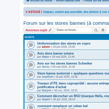
Accueil du forum
forum-habitat.com
Forum sur les stor
# ASTUCE !
Joignez, autant que possible, des photos à vo
Forum sur les stores bannes (à comma
Recher
Re
Nouveau sujet
SUJETS
Uniformisation des stores en copro
par
admin
»
18 juin 2026, 23:06
Avis store banne solaire
par
Waloo
»
28 mai 2026, 13:48
Avis sur les stores bannes Schenker
par
Storey
»
06 mai 2026, 10:40
Store banne motorisé + quelques questions sur 
par
JeanEmil
»
18 juin 2025, 10:36
Travaux d'ITE dans copropriété : aucune entrepr
justificative d'achat
par
Marjorie
»
06 nov. 2024, 18:20
Comment décrocher un BSO (marque Hella, mot
par
StephV
»
05 juil. 2025, 09:04
comment remplacer un ruban led