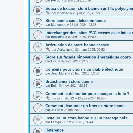
par
PAT56
»
30 juin 2025, 10:58
Souci de fixation store banne sur ITE polystyrè
par
lebaleze
»
29 juin 2025, 23:59
Store banne sans télécommande
par
Manueeee
»
17 juil. 2024, 23:38
Interchanger des lattes PVC cassés avec latte
par
fredlan54
»
02 avr. 2025, 16:00
Articulation de store banne cassée
par
Adrianium
»
01 mars 2025, 09:53
Store sur façade rénovation énergétique copro
par
Orel
»
02 févr. 2025, 22:05
Conseils pour choisir un diable électrique
par
Jean Morel
»
23 févr. 2025, 13:30
Branchement store banne
par
Bpl
»
04 nov. 2024, 23:36
Comment le démonter pour changer la toile ?
par
john_du_92
»
12 juin 2024, 18:56
Comment démonter un bras de store banne
par
JFLille
»
28 mai 2022, 12:44
Installer un store banne sur un bardage bois
par
Laetgo
»
02 févr. 2025, 14:44
Reference