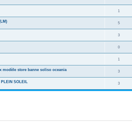
1
(LM)
5
3
0
1
ux modèle store banne soliso oceania
3
e PLEIN SOLEIL
3