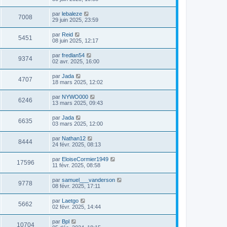
par
lebaleze
7008
29 juin 2025, 23:59
par
Reid
5451
08 juin 2025, 12:17
par
fredlan54
9374
02 avr. 2025, 16:00
par
Jada
4707
18 mars 2025, 12:02
par
NYWO000
6246
13 mars 2025, 09:43
par
Jada
6635
03 mars 2025, 12:00
par
Nathan12
8444
24 févr. 2025, 08:13
par
EloiseCormier1949
17596
11 févr. 2025, 08:58
par
samuel___vanderson
9778
08 févr. 2025, 17:11
par
Laetgo
5662
02 févr. 2025, 14:44
par
Bpl
10704