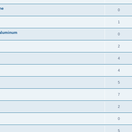
ne
0
1
s aluminum
0
2
4
4
5
7
2
0
5