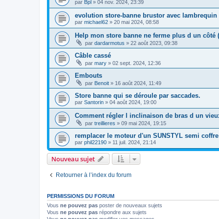
par
Bpl
»
04 nov. 2024, 23:39
evolution store-banne brustor avec lambrequin
par
michael62
»
20 mai 2024, 08:58
Help mon store banne ne ferme plus d un côté 
par
dardarmotus
»
22 août 2023, 09:38
Câble cassé
par
mary
»
02 sept. 2024, 12:36
Embouts
par
Benoit
»
16 août 2024, 11:49
Store banne qui se déroule par saccades.
par
Santorin
»
04 août 2024, 19:00
Comment régler l inclinaison de bras d un vie
par
treillieres
»
09 mai 2024, 19:15
remplacer le moteur d'un SUNSTYL semi coffr
par
phil22190
»
11 juil. 2024, 21:14
Nouveau sujet
Retourner à l’index du forum
PERMISSIONS DU FORUM
Vous
ne pouvez pas
poster de nouveaux sujets
Vous
ne pouvez pas
répondre aux sujets