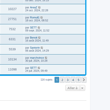
05 déc. 2024, 18:15
par
AreaZ
10227
24 oct. 2024, 22:28
par
Romuli1
27751
18 oct. 2024, 08:52
par
SETT
7532
09 sept. 2024, 11:52
par
Benoit
6331
16 août 2024, 11:49
par
Santorin
5539
06 août 2024, 14:29
par
marchvince
10134
30 juil. 2024, 10:28
par
SETT
11098
24 juil. 2024, 09:49
1
2
3
4
5
Suivante
116 sujets
Aller à