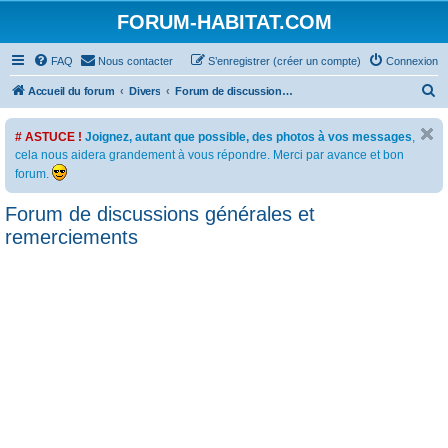
FORUM-HABITAT.COM
FAQ
Nous contacter
S’enregistrer (créer un compte)
Connexion
R
Accueil du forum
Divers
Forum de discussions générales et remerciements
e
# ASTUCE !
Joignez, autant que possible, des photos à vos messages
,
c
cela nous aidera grandement à vous répondre. Merci par avance et bon
h
forum.
e
Forum de discussions générales et
r
remerciements
c
h
e
r