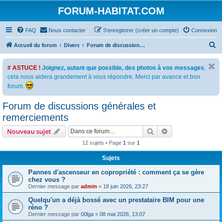
FORUM-HABITAT.COM
FAQ
Nous contacter
S’enregistrer (créer un compte)
Connexion
R
Accueil du forum
Divers
Forum de discussions générales et remerciements
e
# ASTUCE !
Joignez, autant que possible, des photos à vos messages
,
c
cela nous aidera grandement à vous répondre. Merci par avance et bon
h
forum.
e
Forum de discussions générales et
r
remerciements
c
h
Rechercher
Recherche avanc
Nouveau sujet
e
12 sujets • Page
1
sur
1
r
Sujets
Pannes d'ascenseur en copropriété : comment ça se gère
chez vous ?
Dernier message par
admin
«
18 juin 2026, 23:27
Quelqu'un a déjà bossé avec un prestataire BIM pour une
réno ?
Dernier message par
00lga
«
08 mai 2026, 13:07