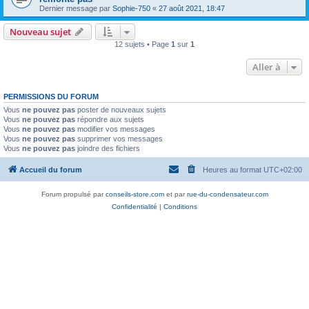
Dernier message par
Sophie-750
«
27 août 2021, 18:47
Nouveau sujet
12 sujets • Page
1
sur
1
Aller à
PERMISSIONS DU FORUM
Vous
ne pouvez pas
poster de nouveaux sujets
Vous
ne pouvez pas
répondre aux sujets
Vous
ne pouvez pas
modifier vos messages
Vous
ne pouvez pas
supprimer vos messages
Vous
ne pouvez pas
joindre des fichiers
Accueil du forum
Heures au format
UTC+02:00
Forum propulsé par
conseils-store.com
et par
rue-du-condensateur.com
Confidentialité
|
Conditions