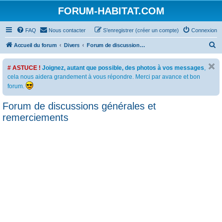
FORUM-HABITAT.COM
FAQ
Nous contacter
S’enregistrer (créer un compte)
Connexion
R
Accueil du forum
Divers
Forum de discussions générales et remerciements
e
# ASTUCE !
Joignez, autant que possible, des photos à vos messages
,
c
cela nous aidera grandement à vous répondre. Merci par avance et bon
h
forum.
e
Forum de discussions générales et
r
remerciements
c
h
e
r