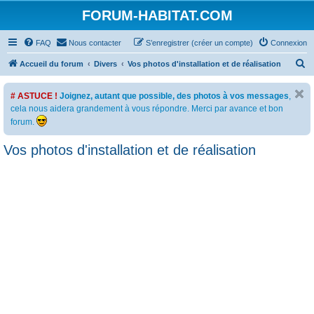
FORUM-HABITAT.COM
FAQ
Nous contacter
S’enregistrer (créer un compte)
Connexion
R
Accueil du forum
Divers
Vos photos d'installation et de réalisation
e
# ASTUCE !
Joignez, autant que possible, des photos à vos messages
,
c
cela nous aidera grandement à vous répondre. Merci par avance et bon
h
forum.
e
Vos photos d'installation et de réalisation
r
c
h
e
r