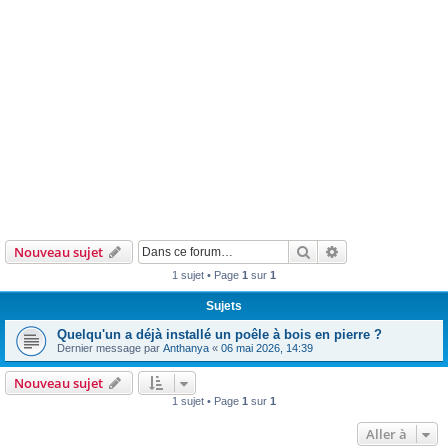
Rechercher
Recherche avanc
Nouveau sujet
1 sujet • Page
1
sur
1
Sujets
Quelqu'un a déjà installé un poêle à bois en pierre ?
Dernier message par
Anthanya
«
06 mai 2026, 14:39
Nouveau sujet
1 sujet • Page
1
sur
1
Aller à