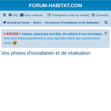
FORUM-HABITAT.COM
FAQ
Nous contacter
S’enregistrer (créer un compte)
Connexion
R
Accueil du forum
Divers
Vos photos d'installation et de réalisation
e
# ASTUCE !
Joignez, autant que possible, des photos à vos messages
,
c
cela nous aidera grandement à vous répondre. Merci par avance et bon
h
forum.
e
Vos photos d'installation et de réalisation
r
c
h
e
r