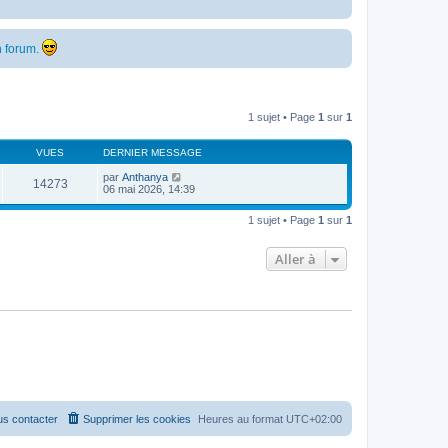
 forum.
1 sujet • Page
1
sur
1
VUES
DERNIER MESSAGE
par
Anthanya
14273
06 mai 2026, 14:39
1 sujet • Page
1
sur
1
Aller à
s contacter
Supprimer les cookies
Heures au format
UTC+02:00