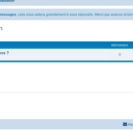
éalisation
s messages
, cela nous aidera grandement à vous répondre. Merci par avance et bon
n
cher
cherche avancée
RÉPONSES
rre ?
0
Nou