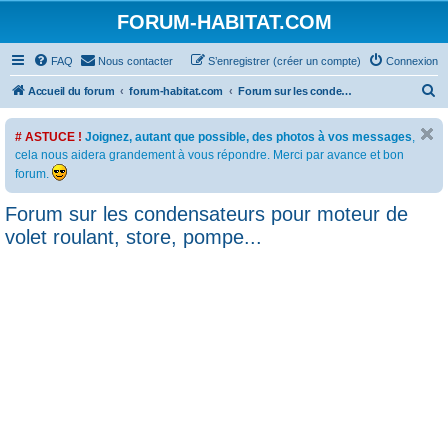
FORUM-HABITAT.COM
FAQ
Nous contacter
S’enregistrer (créer un compte)
Connexion
R
Accueil du forum
forum-habitat.com
Forum sur les condensateurs pour moteur de volet roulant, store, pompe...
e
# ASTUCE !
Joignez, autant que possible, des photos à vos messages
,
c
cela nous aidera grandement à vous répondre. Merci par avance et bon
h
forum.
e
Forum sur les condensateurs pour moteur de
r
volet roulant, store, pompe...
c
h
e
r