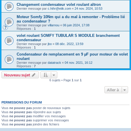
Changement condensateur volet roulant altron
Dernier message par
c.hthr@etik.com
«
24 nov. 2024, 10:53
Moteur Somfy 10Nm qui a du mal à remonter - Problème lié
au condensateur ?
Dernier message par
villarnou
«
06 juin 2024, 17:08
Réponses :
1
volet roulant SOMFY TUBULAR S MODULE branchement
condensateur
Dernier message par
jbo
«
08 déc. 2022, 13:59
Réponses :
1
Condensateur de remplacement en 9 µF pour moteur de volet
roulant
Dernier message par
datatrack
«
04 nov. 2021, 16:12
Réponses :
7
Nouveau sujet
6 sujets • Page
1
sur
1
Aller à
PERMISSIONS DU FORUM
Vous
ne pouvez pas
poster de nouveaux sujets
Vous
ne pouvez pas
répondre aux sujets
Vous
ne pouvez pas
modifier vos messages
Vous
ne pouvez pas
supprimer vos messages
Vous
ne pouvez pas
joindre des fichiers