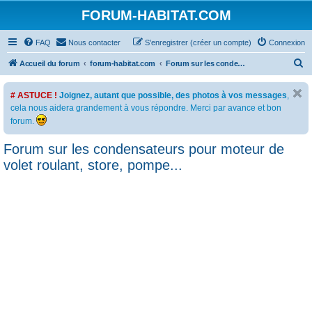
FORUM-HABITAT.COM
FAQ
Nous contacter
S’enregistrer (créer un compte)
Connexion
R
Accueil du forum
forum-habitat.com
Forum sur les condensateurs pour moteur de volet roulant, store, pompe...
e
# ASTUCE !
Joignez, autant que possible, des photos à vos messages
,
c
cela nous aidera grandement à vous répondre. Merci par avance et bon
h
forum.
e
Forum sur les condensateurs pour moteur de
r
volet roulant, store, pompe...
c
h
e
r