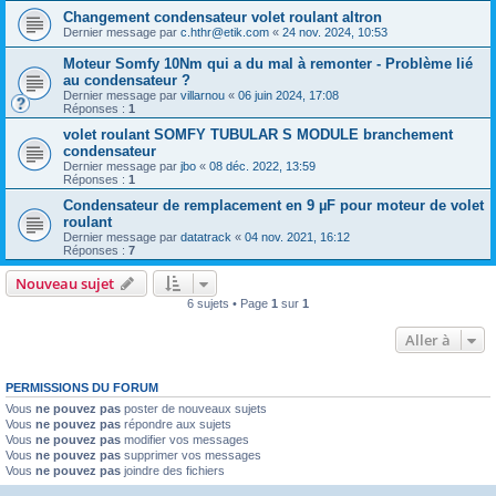
Changement condensateur volet roulant altron
Dernier message par
c.hthr@etik.com
«
24 nov. 2024, 10:53
Moteur Somfy 10Nm qui a du mal à remonter - Problème lié
au condensateur ?
Dernier message par
villarnou
«
06 juin 2024, 17:08
Réponses :
1
volet roulant SOMFY TUBULAR S MODULE branchement
condensateur
Dernier message par
jbo
«
08 déc. 2022, 13:59
Réponses :
1
Condensateur de remplacement en 9 µF pour moteur de volet
roulant
Dernier message par
datatrack
«
04 nov. 2021, 16:12
Réponses :
7
Nouveau sujet
6 sujets • Page
1
sur
1
Aller à
PERMISSIONS DU FORUM
Vous
ne pouvez pas
poster de nouveaux sujets
Vous
ne pouvez pas
répondre aux sujets
Vous
ne pouvez pas
modifier vos messages
Vous
ne pouvez pas
supprimer vos messages
Vous
ne pouvez pas
joindre des fichiers