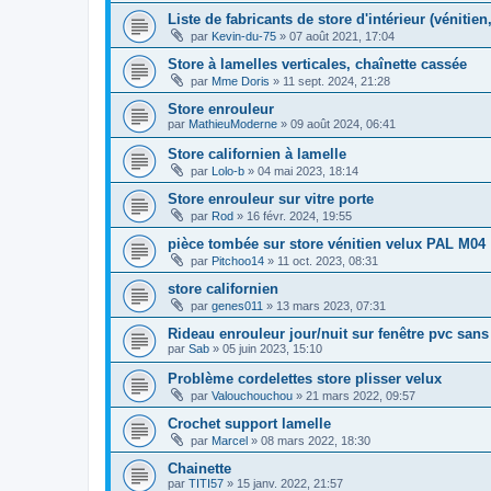
Liste de fabricants de store d'intérieur (vénitien
par
Kevin-du-75
»
07 août 2021, 17:04
Store à lamelles verticales, chaînette cassée
par
Mme Doris
»
11 sept. 2024, 21:28
Store enrouleur
par
MathieuModerne
»
09 août 2024, 06:41
Store californien à lamelle
par
Lolo-b
»
04 mai 2023, 18:14
Store enrouleur sur vitre porte
par
Rod
»
16 févr. 2024, 19:55
pièce tombée sur store vénitien velux PAL M04
par
Pitchoo14
»
11 oct. 2023, 08:31
store californien
par
genes011
»
13 mars 2023, 07:31
Rideau enrouleur jour/nuit sur fenêtre pvc san
par
Sab
»
05 juin 2023, 15:10
Problème cordelettes store plisser velux
par
Valouchouchou
»
21 mars 2022, 09:57
Crochet support lamelle
par
Marcel
»
08 mars 2022, 18:30
Chainette
par
TITI57
»
15 janv. 2022, 21:57