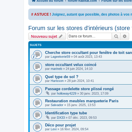
Accueil du forum
forum-habitat.com
Forum sur les stores
# ASTUCE !
Joignez, autant que possible, des photos à vo
Forum sur les stores d'intérieurs (store 
Recher
Re
Nouveau sujet
SUJETS
Cherche store occultant pour fenêtre de toit sa
par
Lageekerie59
»
04 août 2023, 13:43
store occultant velux coincé
par
marineb
»
24 juin 2024, 14:10
Quel type de sol ?
par
Harisson
»
28 juin 2024, 10:41
Passage cordelette store plissé rongé
par
holloway4229
»
30 janv. 2023, 17:09
Restauration meubles marqueterie Paris
par
Salvador
»
15 janv. 2025, 13:53
Identification type tube
par
DX33
»
07 déc. 2023, 09:53
Déco pour projet
par
Lexi
»
16 févr. 2024, 09:54