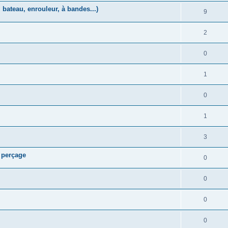
, bateau, enrouleur, à bandes...)
9
2
0
1
0
1
3
s perçage
0
0
0
0