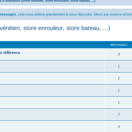
 d'intérieurs (store vénitien, store enrouleur, store bateau, ...)
s messages
, cela nous aidera grandement à vous répondre. Merci par avance et bon
vénitien, store enrouleur, store bateau, ...)
cher
cherche avancée
RÉPONSES
ns référence
3
1
2
1
1
7
4