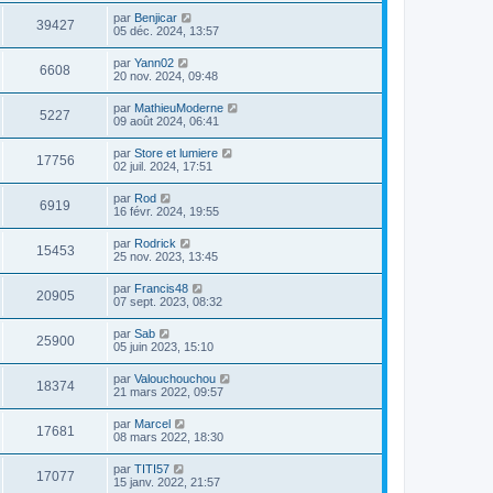
par
Benjicar
39427
05 déc. 2024, 13:57
par
Yann02
6608
20 nov. 2024, 09:48
par
MathieuModerne
5227
09 août 2024, 06:41
par
Store et lumiere
17756
02 juil. 2024, 17:51
par
Rod
6919
16 févr. 2024, 19:55
par
Rodrick
15453
25 nov. 2023, 13:45
par
Francis48
20905
07 sept. 2023, 08:32
par
Sab
25900
05 juin 2023, 15:10
par
Valouchouchou
18374
21 mars 2022, 09:57
par
Marcel
17681
08 mars 2022, 18:30
par
TITI57
17077
15 janv. 2022, 21:57