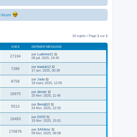
 forum.
18 sujets • Page
1
sur
1
VUES
DERNIER MESSAGE
par
Ludivine21
27194
08 juil. 2025, 18:40
par
leadub12
7399
17 avr. 2025, 00:38
par
Jada
8758
18 mars 2025, 12:05
par
dexter
16975
25 févr. 2025, 11:46
par
Bendji10
5513
24 févr. 2025, 22:55
par
DX33
16483
19 févr. 2025, 15:01
par
XAXAmc
170876
09 févr. 2025, 06:08