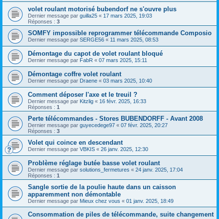
volet roulant motorisé bubendorf ne s'ouvre plus
Dernier message par
guilla25
«
17 mars 2025, 19:03
Réponses :
3
SOMFY impossible reprogrammer télécommande Composio
Dernier message par
SERGE56
«
11 mars 2025, 08:53
Démontage du capot de volet roulant bloqué
Dernier message par
FabR
«
07 mars 2025, 15:11
Démontage coffre volet roulant
Dernier message par
Draene
«
03 mars 2025, 10:40
Comment déposer l'axe et le treuil ?
Dernier message par
Kitzlig
«
16 févr. 2025, 16:33
Réponses :
1
Perte télécommandes - Stores BUBENDORFF - Avant 2008
Dernier message par
guyecedege97
«
07 févr. 2025, 20:27
Réponses :
3
Volet qui coince en descendant
Dernier message par
VBKIS
«
26 janv. 2025, 12:30
Problème réglage butée basse volet roulant
Dernier message par
solutions_fermetures
«
24 janv. 2025, 17:04
Réponses :
1
Sangle sortie de la poulie haute dans un caisson
apparemment non démontable
Dernier message par
Mieux chez vous
«
01 janv. 2025, 18:49
Consommation de piles de télécommande, suite changement