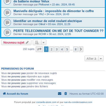
de batterie moteur Velux
Dernier message par
Phifounet
«
22 déc. 2024, 09:45
Manivelle déclipsée : impossible de démonter le coffre
Dernier message par
Yfh2
«
24 nov. 2024, 16:43
Identifier un moteur de volet roulant electrique
Dernier message par
Olikaf
«
03 nov. 2024, 11:29
PERTE TELECOMMANDE ON ME DIT DE TOUT CHANGER ??
Dernier message par
RCHR
«
30 oct. 2024, 12:05
Nouveau sujet
Page
1
sur
8
1
2
3
4
5
8
Suivante
192 sujets
…
Aller à
PERMISSIONS DU FORUM
Vous
ne pouvez pas
poster de nouveaux sujets
Vous
ne pouvez pas
répondre aux sujets
Vous
ne pouvez pas
modifier vos messages
Vous
ne pouvez pas
supprimer vos messages
Vous
ne pouvez pas
joindre des fichiers
Accueil du forum
Heures au format
UTC+02:00
Forum propulsé par
conseils-store.com
et par
rue-du-condensateur.com