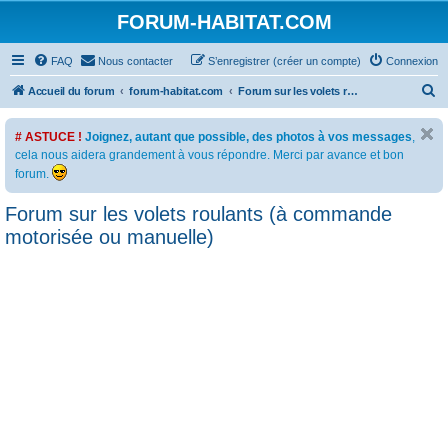
FORUM-HABITAT.COM
FAQ
Nous contacter
S’enregistrer (créer un compte)
Connexion
R
Accueil du forum
forum-habitat.com
Forum sur les volets roulants (à commande motorisée ou manuelle)
e
# ASTUCE !
Joignez, autant que possible, des photos à vos messages
,
c
cela nous aidera grandement à vous répondre. Merci par avance et bon
h
forum.
e
Forum sur les volets roulants (à commande
r
motorisée ou manuelle)
c
h
e
r