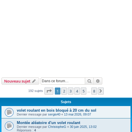
Rechercher
Recherche avanc
Nouveau sujet
Page
1
sur
8
1
2
3
4
5
8
Suivante
192 sujets
…
Sujets
volet roulant en bois bloqué à 20 cm du sol
Dernier message par
sergio40
«
13 mai 2026, 09:07
Montée aléatoire d'un volet roulant
Dernier message par
ChristopheG
«
30 juin 2025, 13:02
Réponses :
4