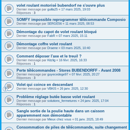
volet roulant motorisé bubendorf ne s'ouvre plus
Dernier message par
guilla25
«
17 mars 2025, 19:03
Réponses :
3
SOMFY impossible reprogrammer télécommande Composio
Dernier message par
SERGE56
«
11 mars 2025, 08:53
Démontage du capot de volet roulant bloqué
Dernier message par
FabR
«
07 mars 2025, 15:11
Démontage coffre volet roulant
Dernier message par
Draene
«
03 mars 2025, 10:40
Comment déposer l'axe et le treuil ?
Dernier message par
Kitzlig
«
16 févr. 2025, 16:33
Réponses :
1
Perte télécommandes - Stores BUBENDORFF - Avant 2008
Dernier message par
guyecedege97
«
07 févr. 2025, 20:27
Réponses :
3
Volet qui coince en descendant
Dernier message par
VBKIS
«
26 janv. 2025, 12:30
Problème réglage butée basse volet roulant
Dernier message par
solutions_fermetures
«
24 janv. 2025, 17:04
Réponses :
1
Sangle sortie de la poulie haute dans un caisson
apparemment non démontable
Dernier message par
Mieux chez vous
«
01 janv. 2025, 18:49
Consommation de piles de télécommande, suite changement