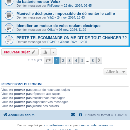
de batterie moteur Velux
Dernier message par
Phifounet
«
22 déc. 2024, 09:45
Manivelle déclipsée : impossible de démonter le coffre
Dernier message par
Yfh2
«
24 nov. 2024, 16:43
Identifier un moteur de volet roulant electrique
Dernier message par
Olikaf
«
03 nov. 2024, 11:29
PERTE TELECOMMANDE ON ME DIT DE TOUT CHANGER ??
Dernier message par
RCHR
«
30 oct. 2024, 12:05
Nouveau sujet
Page
1
sur
8
1
2
3
4
5
8
Suivante
192 sujets
…
Aller à
PERMISSIONS DU FORUM
Vous
ne pouvez pas
poster de nouveaux sujets
Vous
ne pouvez pas
répondre aux sujets
Vous
ne pouvez pas
modifier vos messages
Vous
ne pouvez pas
supprimer vos messages
Vous
ne pouvez pas
joindre des fichiers
Accueil du forum
Heures au format
UTC+02:00
Forum propulsé par
conseils-store.com
et par
rue-du-condensateur.com