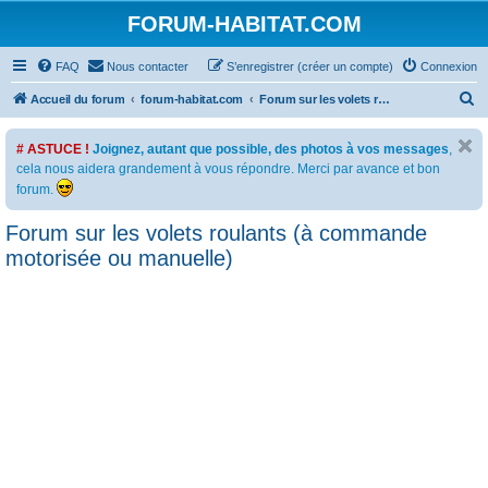
FORUM-HABITAT.COM
FAQ
Nous contacter
S’enregistrer (créer un compte)
Connexion
R
Accueil du forum
forum-habitat.com
Forum sur les volets roulants (à commande motorisée ou manuelle)
e
# ASTUCE !
Joignez, autant que possible, des photos à vos messages
,
c
cela nous aidera grandement à vous répondre. Merci par avance et bon
h
forum.
e
Forum sur les volets roulants (à commande
r
motorisée ou manuelle)
c
h
e
r