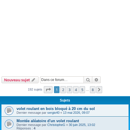
Rechercher
Recherche avanc
Nouveau sujet
Page
1
sur
8
1
2
3
4
5
8
Suivante
192 sujets
…
Sujets
volet roulant en bois bloqué à 20 cm du sol
Dernier message par
sergio40
«
13 mai 2026, 09:07
Montée aléatoire d'un volet roulant
Dernier message par
ChristopheG
«
30 juin 2025, 13:02
Réponses :
4