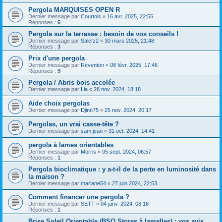
Pergola MARQUISES OPEN R
Dernier message par
Courtois
«
16 avr. 2025, 22:55
Réponses :
5
Pergola sur la terrasse : besoin de vos conseils !
Dernier message par
Salefz2
«
30 mars 2025, 21:48
Réponses :
3
Prix d'une pergola
Dernier message par
Reventon
«
08 févr. 2025, 17:46
Réponses :
9
Pergola / Abris bois accolée
Dernier message par
Lia
«
28 nov. 2024, 18:18
Aide choix pergolas
Dernier message par
Djinn75
«
25 nov. 2024, 20:17
Pergolas, un vrai casse-tête ?
Dernier message par
sam jean
«
31 oct. 2024, 14:41
pergola à lames orientables
Dernier message par
Morris
«
05 sept. 2024, 06:57
Réponses :
1
Pergola bioclimatique : y a-t-il de la perte en luminosité dans
la maison ?
Dernier message par
mariane54
«
27 juin 2024, 22:53
Comment financer une pergola ?
Dernier message par
SETT
«
04 janv. 2024, 08:16
Réponses :
1
Brise Soleil Orientable (BSO Stores à lamelles) : vos avis,