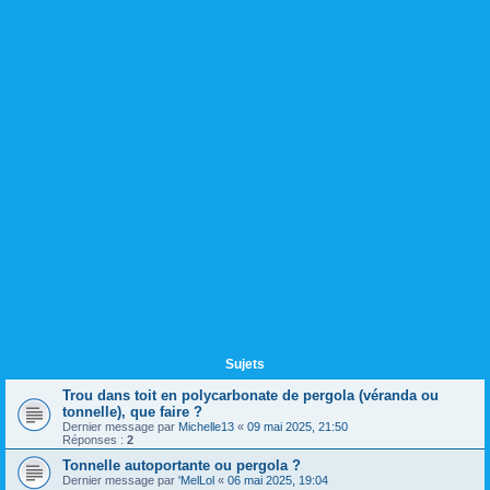
Sujets
Trou dans toit en polycarbonate de pergola (véranda ou
tonnelle), que faire ?
Dernier message par
Michelle13
«
09 mai 2025, 21:50
Réponses :
2
Tonnelle autoportante ou pergola ?
Dernier message par
'MelLol
«
06 mai 2025, 19:04