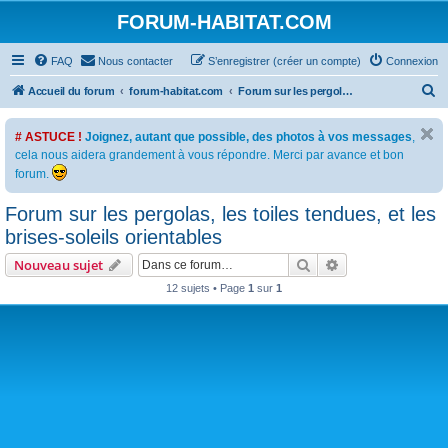
FORUM-HABITAT.COM
FAQ
Nous contacter
S’enregistrer (créer un compte)
Connexion
R
Accueil du forum
forum-habitat.com
Forum sur les pergolas, les toiles tendues, et les brises-soleils orientables
e
# ASTUCE !
Joignez, autant que possible, des photos à vos messages
,
c
cela nous aidera grandement à vous répondre. Merci par avance et bon
h
forum.
e
Forum sur les pergolas, les toiles tendues, et les
r
brises-soleils orientables
c
h
Rechercher
Recherche avanc
Nouveau sujet
e
12 sujets • Page
1
sur
1
r