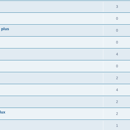
3
0
 plus
0
0
4
0
2
4
2
lux
2
1