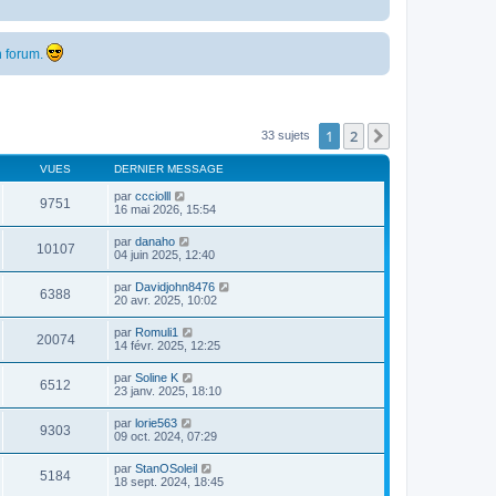
 forum.
1
2
Suivante
33 sujets
VUES
DERNIER MESSAGE
par
ccciolll
9751
16 mai 2026, 15:54
par
danaho
10107
04 juin 2025, 12:40
par
Davidjohn8476
6388
20 avr. 2025, 10:02
par
Romuli1
20074
14 févr. 2025, 12:25
par
Soline K
6512
23 janv. 2025, 18:10
par
lorie563
9303
09 oct. 2024, 07:29
par
StanOSoleil
5184
18 sept. 2024, 18:45