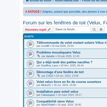
Accueil du forum
forum-habitat.com
Forum sur les fenêtr
# ASTUCE !
Joignez, autant que possible, des photos à vo
Forum sur les fenêtres de toit (Velux, Fa
Recher
Re
Nouveau sujet
SUJETS
Télécommande de volet roulant solaire Vélux n'
par
ccciolll
»
16 mai 2026, 15:54
Problème moustiquaire Velux
par
danaho
»
04 juin 2025, 12:40
Qui a déjà testé des petites nacelles ?
par
Geoffrey Lava
»
03 févr. 2025, 06:44
Démontage d'une fenêtre de toit
par
CVDZ
»
03 oct. 2023, 13:09
Volet velux force en fin de course ouverture
par
Micky01
»
16 oct. 2024, 15:50
Installation pare soleil velux
par
Caiuspupus
»
16 mars 2024, 16:17
Compatibilité store Velux
par
StanOSoleil
»
18 sept. 2024, 18:45