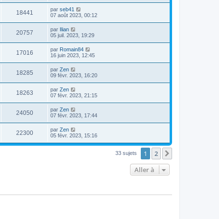
par
seb41
18441
07 août 2023, 00:12
par
Ilian
20757
05 juil. 2023, 19:29
par
Romain84
17016
16 juin 2023, 12:45
par
Zen
18285
09 févr. 2023, 16:20
par
Zen
18263
07 févr. 2023, 21:15
par
Zen
24050
07 févr. 2023, 17:44
par
Zen
22300
05 févr. 2023, 15:16
1
2
Suivante
33 sujets
Aller à