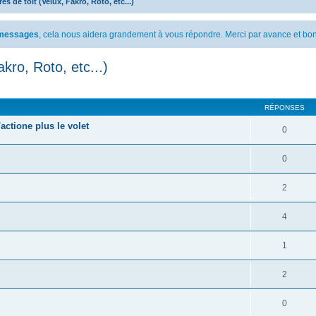
es de toit (Velux, Fakro, Roto, etc...)
s messages
, cela nous aidera grandement à vous répondre. Merci par avance et bon
kro, Roto, etc...)
cher
cherche avancée
RÉPONSES
actione plus le volet
0
0
2
4
1
2
0