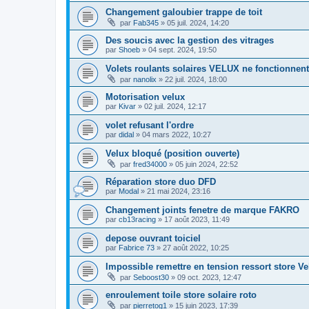
Changement galoubier trappe de toit
par
Fab345
»
05 juil. 2024, 14:20
Des soucis avec la gestion des vitrages
par
Shoeb
»
04 sept. 2024, 19:50
Volets roulants solaires VELUX ne fonctionnent
par
nanolix
»
22 juil. 2024, 18:00
Motorisation velux
par
Kivar
»
02 juil. 2024, 12:17
volet refusant l'ordre
par
didal
»
04 mars 2022, 10:27
Velux bloqué (position ouverte)
par
fred34000
»
05 juin 2024, 22:52
Réparation store duo DFD
par
Modal
»
21 mai 2024, 23:16
Changement joints fenetre de marque FAKRO
par
cb13racing
»
17 août 2023, 11:49
depose ouvrant toiciel
par
Fabrice 73
»
27 août 2022, 10:25
Impossible remettre en tension ressort store Ve
par
Seboost30
»
09 oct. 2023, 12:47
enroulement toile store solaire roto
par
pierretog1
»
15 juin 2023, 17:39