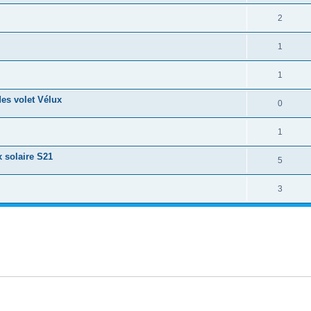
2
1
1
es volet Vélux
0
1
x solaire S21
5
3