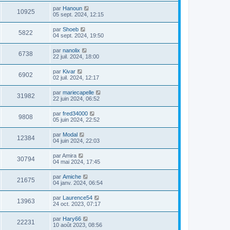
par
Hanoun
10925
05 sept. 2024, 12:15
par
Shoeb
5822
04 sept. 2024, 19:50
par
nanolix
6738
22 juil. 2024, 18:00
par
Kivar
6902
02 juil. 2024, 12:17
par
mariecapelle
31982
22 juin 2024, 06:52
par
fred34000
9808
05 juin 2024, 22:52
par
Modal
12384
04 juin 2024, 22:03
par
Amira
30794
04 mai 2024, 17:45
par
Amiche
21675
04 janv. 2024, 06:54
par
Laurence54
13963
24 oct. 2023, 07:17
par
Hary66
22231
10 août 2023, 08:56