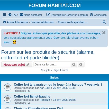
FORUM-HABITAT.COM
FAQ
Nous contacter
S’enregistrer (créer un compte)
Connexion
R
Accueil du forum
forum-habitat.com
Forum sur les produits de sécurité (alarme, coffre-fort et porte blindée)
e
# ASTUCE !
Joignez, autant que possible, des photos à vos messages
,
c
cela nous aidera grandement à vous répondre. Merci par avance et bon
h
forum.
e
Forum sur les produits de sécurité (alarme,
r
coffre-fort et porte blindée)
c
h
Rechercher
Recherche avanc
Nouveau sujet
e
9 sujets • Page
1
sur
1
r
Sujets
Coffre-fort à la maison ou le louer à la banque ? vos avis ?
Dernier message par
Kan1983
«
25 avr. 2026, 11:35
Réponses :
5
Coffre fort fichet-bauche
Dernier message par
Rentjazz
«
14 avr. 2025, 09:55
Réponses :
2
Choix de Climatisation pour l'été