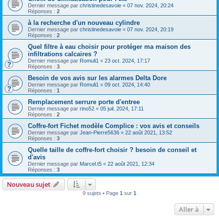
Dernier message par
christinedesavoie
«
07 nov. 2024, 20:24
Réponses :
2
à la recherche d'un nouveau cylindre
Dernier message par
christinedesavoie
«
07 nov. 2024, 20:19
Réponses :
2
Quel filtre à eau choisir pour protéger ma maison des
infiltrations calcaires ?
Dernier message par
Romuli1
«
23 oct. 2024, 17:17
Réponses :
3
Besoin de vos avis sur les alarmes Delta Dore
Dernier message par
Romuli1
«
09 oct. 2024, 14:40
Réponses :
1
Remplacement serrure porte d'entree
Dernier message par
rino52
«
05 juil. 2024, 17:11
Réponses :
2
Coffre-fort Fichet modèle Complice : vos avis et conseils
Dernier message par
Jean-Pierre5636
«
22 août 2021, 13:52
Réponses :
3
Quelle taille de coffre-fort choisir ? besoin de conseil et
d'avis
Dernier message par
Marcel.t5
«
22 août 2021, 12:34
Réponses :
3
Nouveau sujet
9 sujets • Page
1
sur
1
Aller à