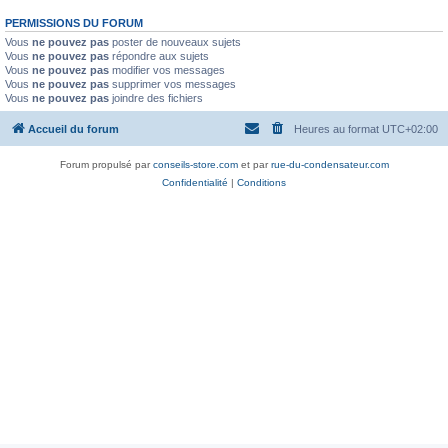
PERMISSIONS DU FORUM
Vous
ne pouvez pas
poster de nouveaux sujets
Vous
ne pouvez pas
répondre aux sujets
Vous
ne pouvez pas
modifier vos messages
Vous
ne pouvez pas
supprimer vos messages
Vous
ne pouvez pas
joindre des fichiers
Accueil du forum
Heures au format
UTC+02:00
Forum propulsé par
conseils-store.com
et par
rue-du-condensateur.com
Confidentialité
|
Conditions