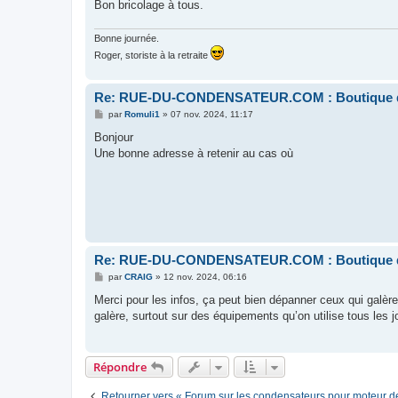
Bon bricolage à tous.
Bonne journée.
Roger, storiste à la retraite
Re: RUE-DU-CONDENSATEUR.COM : Boutique de
M
par
Romuli1
»
07 nov. 2024, 11:17
e
s
Bonjour
s
Une bonne adresse à retenir au cas où
a
g
e
Re: RUE-DU-CONDENSATEUR.COM : Boutique de
M
par
CRAIG
»
12 nov. 2024, 06:16
e
s
Merci pour les infos, ça peut bien dépanner ceux qui galère
s
galère, surtout sur des équipements qu’on utilise tous les
a
g
e
Répondre
Retourner vers « Forum sur les condensateurs pour moteur de 