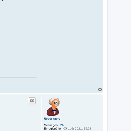
H
a
u
t
Roger-store
Messages :
26
Enregistré le :
05 août 2021, 15:38