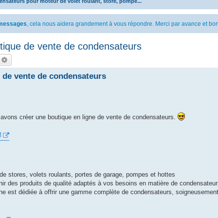
nsateurs pour moteur de volet roulant, store, pompe...
s messages
, cela nous aidera grandement à vous répondre. Merci par avance et bon
ue de vente de condensateurs
echercher
Recherche avancée
e vente de condensateurs
avons créer une boutique en ligne de vente de condensateurs.
M
 stores, volets roulants, portes de garage, pompes et hottes
ir des produits de qualité adaptés à vos besoins en matière de condensateurs
gne est dédiée à offrir une gamme complète de condensateurs, soigneusement