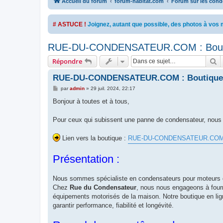
Accueil du forum
forum-habitat.com
Forum sur les conde
# ASTUCE !
Joignez, autant que possible, des photos à vo
RUE-DU-CONDENSATEUR.COM : Boutiq
R
Répondre
RUE-DU-CONDENSATEUR.COM : Boutique d
M
par
admin
»
29 juil. 2024, 22:17
e
s
Bonjour à toutes et à tous,
s
a
g
Pour ceux qui subissent une panne de condensateur, nous 
e
Lien vers la boutique :
RUE-DU-CONDENSATEUR.CO
Présentation :
Nous sommes spécialiste en condensateurs pour moteurs de
Chez
Rue du Condensateur
, nous nous engageons à fourn
équipements motorisés de la maison. Notre boutique en li
garantir performance, fiabilité et longévité.