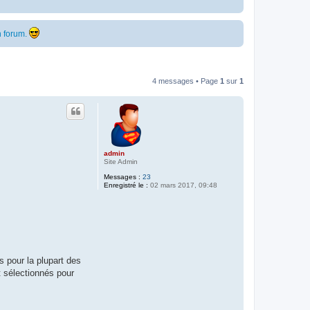
 forum.
4 messages • Page
1
sur
1
admin
Site Admin
Messages :
23
Enregistré le :
02 mars 2017, 09:48
 pour la plupart des
 sélectionnés pour