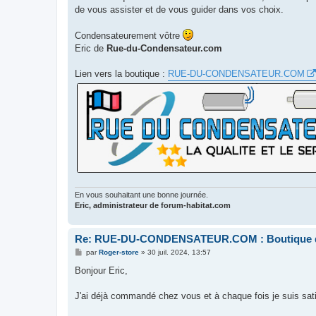
de vous assister et de vous guider dans vos choix.
Condensateurement vôtre
Eric de
Rue-du-Condensateur.com
Lien vers la boutique :
RUE-DU-CONDENSATEUR.COM
En vous souhaitant une bonne journée.
Eric, administrateur de forum-habitat.com
Re: RUE-DU-CONDENSATEUR.COM : Boutique de
M
par
Roger-store
»
30 juil. 2024, 13:57
e
s
Bonjour Eric,
s
a
g
J'ai déjà commandé chez vous et à chaque fois je suis sati
e