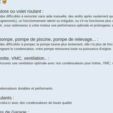
:
ore ou volet roulant :
 des difficultés à remonter sans aide manuelle, des arrêts après seulement q
nements), un fonctionnement ralenti ou irrégulier, ou s'il ne fonctionne plus d
t, vous redonnerez à votre moteur une performance optimale et prolongerez s
ompe, pompe de piscine, pompe de relevage... :
s difficultés à pomper, la pompe tourne plus lentement, elle n'a plus de force..
eant le condensateur, votre pompe retrouvera toute sa puissance d'origine.
tte, VMC, ventilation.. :
 Assurez une ventilation optimale avec nos condensateurs pour hottes, VMC, v
densateurs durables et performants.
lants :
 celui-ci avec des condensateurs de haute qualité.
es de Garage :