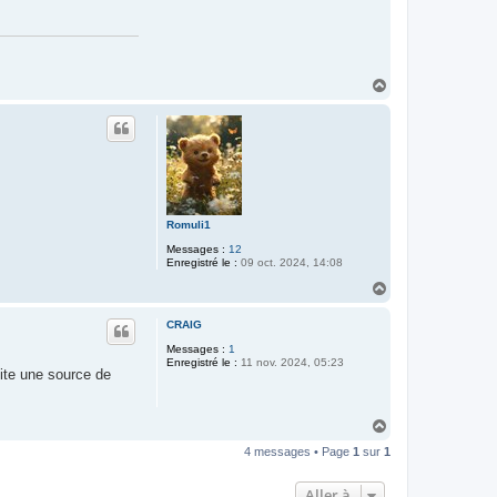
H
a
u
t
Romuli1
Messages :
12
Enregistré le :
09 oct. 2024, 14:08
H
a
u
CRAIG
t
Messages :
1
Enregistré le :
11 nov. 2024, 05:23
vite une source de
H
a
4 messages • Page
1
sur
1
u
t
Aller à