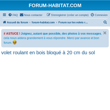
FORUM-HABITAT.COM
FAQ
Nous contacter
S’enregistrer (créer un compte)
Connexion
R
Accueil du forum
forum-habitat.com
Forum sur les volets roulants (à commande motorisée ou manuelle)
e
# ASTUCE !
Joignez, autant que possible, des photos à vos messages
,
c
cela nous aidera grandement à vous répondre. Merci par avance et bon
h
forum.
e
volet roulant en bois bloqué à 20 cm du sol
r
c
h
e
r