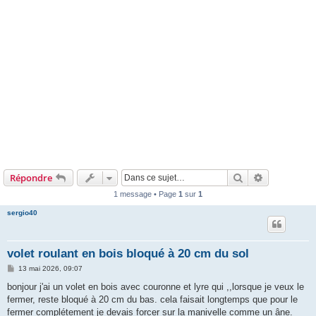
Rechercher
Recherche 
Répondre
1 message • Page
1
sur
1
sergio40
volet roulant en bois bloqué à 20 cm du sol
M
13 mai 2026, 09:07
e
s
bonjour j'ai un volet en bois avec couronne et lyre qui ,,lorsque je veux le
s
fermer, reste bloqué à 20 cm du bas. cela faisait longtemps que pour le
a
g
fermer complétement je devais forcer sur la manivelle comme un âne.