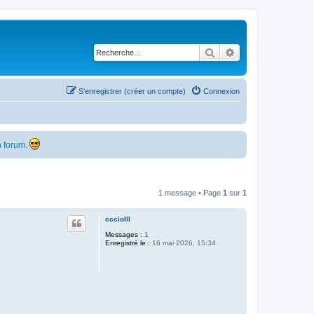
Rechercher
Recherche avancé
S’enregistrer (créer un compte)
Connexion
 forum.
1 message • Page
1
sur
1
ccciolll
Messages :
1
Enregistré le :
16 mai 2026, 15:34