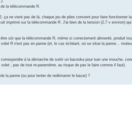
 J.
ns de la télécommande R.
J, ça ne vient pas de là, chaque jeu de piles convient pour faire fonctionner 
circuit imprimé sur la télécommande R. J'ai bien de la tension (2,7 v environ) qu
je être sûr que la télécommande R, même si correctement alimenté, produit tou
 volet R n'est pas en panne (et, le cas échéant, où se situe la panne… moteur,
correspondre à la démarche de sortir un bazooka pour tuer une mouche, conc
volet ; pas de tout re-paramétrer, au risque de pas le faire comme il faut).
e la panne (ou pour tenter de redémarrer le bazar) ?