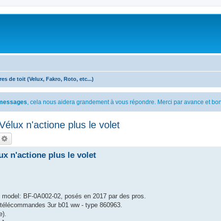
es de toit (Velux, Fakro, Roto, etc...)
s messages
, cela nous aidera grandement à vous répondre. Merci par avance et bon
élux n'actione plus le volet
echercher
Recherche avancée
x n'actione plus le volet
S model: BF-0A002-02, posés en 2017 par des pros.
 télécommandes 3ur b01 ww - type 860963.
e).