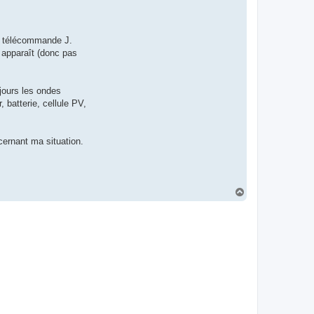
la télécommande J.
i apparaît (donc pas
jours les ondes
 batterie, cellule PV,
ernant ma situation.
H
a
u
t