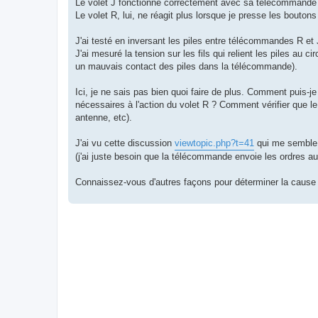
Le volet J fonctionne correctement avec sa télécommande
Le volet R, lui, ne réagit plus lorsque je presse les bouto
J'ai testé en inversant les piles entre télécommandes R et 
J'ai mesuré la tension sur les fils qui relient les piles au 
un mauvais contact des piles dans la télécommande).
Ici, je ne sais pas bien quoi faire de plus. Comment puis-
nécessaires à l'action du volet R ? Comment vérifier que le
antenne, etc).
J'ai vu cette discussion
viewtopic.php?t=41
qui me semble 
(j'ai juste besoin que la télécommande envoie les ordres au 
Connaissez-vous d'autres façons pour déterminer la cause d