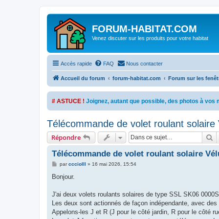
FORUM-HABITAT.COM
Venez discuter sur les produits pour votre habitat
Accès rapide
FAQ
Nous contacter
Accueil du forum
forum-habitat.com
Forum sur les fenêtr
# ASTUCE !
Joignez, autant que possible, des photos à vo
Télécommande de volet roulant solaire V
R
Répondre
Télécommande de volet roulant solaire Vélu
M
par
ccciolll
»
16 mai 2026, 15:54
e
s
Bonjour.
s
a
g
J'ai deux volets roulants solaires de type SSL SK06 0000
e
Les deux sont actionnés de façon indépendante, avec des
Appelons-les J et R (J pour le côté jardin, R pour le côté ru