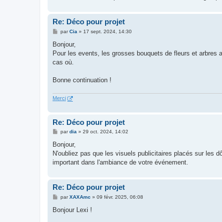
Re: Déco pour projet
M
par
Cia
»
17 sept. 2024, 14:30
e
s
Bonjour,
s
Pour les events, les grosses bouquets de fleurs et arbres ar
a
g
cas où.
e
Bonne continuation !
Merci
Re: Déco pour projet
M
par
dia
»
29 oct. 2024, 14:02
e
s
Bonjour,
s
N'oubliez pas que les visuels publicitaires placés sur les d
a
g
important dans l'ambiance de votre événement.
e
Re: Déco pour projet
M
par
XAXAmc
»
09 févr. 2025, 06:08
e
s
Bonjour Lexi !
s
a