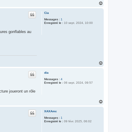
H
a
u
Cia
t
Messages :
1
Enregistré le :
10 sept. 2024, 10:00
tures gonflables au
H
a
u
dia
t
Messages :
4
Enregistré le :
06 sept. 2024, 09:57
cture joueront un rôle
H
a
u
XAXAmc
t
Messages :
1
Enregistré le :
09 févr. 2025, 06:02