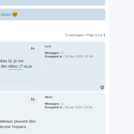
 forum.
5 messages • Page
1
sur
1
Lexi
Messages :
1
Enregistré le :
16 févr. 2024, 07:49
 Mais là, je me
u des
idées
où je
H
a
u
Ali12
t
Messages :
1
Enregistré le :
09 juin 2024, 23:28
tableaux peuvent être
écorer l'espace,