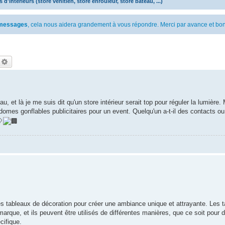
 d'intérieurs (store vénitien, store enrouleur, store bateau, ...)
s messages
, cela nous aidera grandement à vous répondre. Merci par avance et bon
echercher
Recherche avancée
u, et là je me suis dit qu'un store intérieur serait top pour réguler la lumière.
 domes gonflables publicitaires pour un event. Quelqu'un a-t-il des contacts o
es tableaux de décoration pour créer une ambiance unique et attrayante. Les 
rque, et ils peuvent être utilisés de différentes manières, que ce soit pour d
cifique.