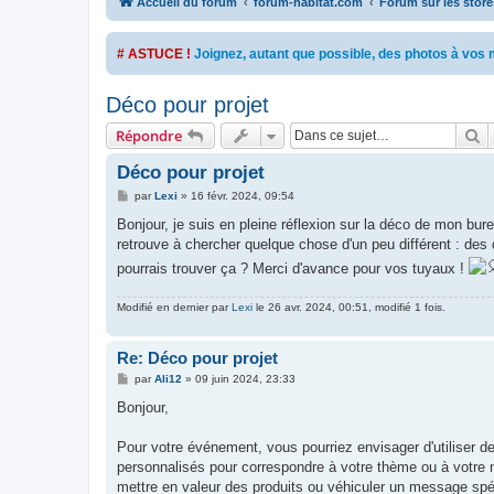
Accueil du forum
forum-habitat.com
Forum sur les stores
# ASTUCE !
Joignez, autant que possible, des photos à vo
Déco pour projet
R
Répondre
Déco pour projet
M
par
Lexi
»
16 févr. 2024, 09:54
e
s
Bonjour, je suis en pleine réflexion sur la déco de mon burea
s
retrouve à chercher quelque chose d'un peu différent : des
a
g
pourrais trouver ça ? Merci d'avance pour vos tuyaux !
e
Modifié en dernier par
Lexi
le 26 avr. 2024, 00:51, modifié 1 fois.
Re: Déco pour projet
M
par
Ali12
»
09 juin 2024, 23:33
e
s
Bonjour,
s
a
g
Pour votre événement, vous pourriez envisager d'utiliser d
e
personnalisés pour correspondre à votre thème ou à votre ma
mettre en valeur des produits ou véhiculer un message spé